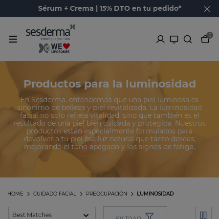
Sérum + Crema | 15% DTO en tu pedido*
0
Productos para la luminosidad
En Sesderma, entendemos que una piel luminosa es
sinónimo de belleza y piel revitalizada. La luminosidad
facial no solo refleja vitalidad, sino que también es el
resultado de una piel bien cuidada y protegida. Nuestros
productos están especialmente formulados para
devolver a tu piel esa luz natural que tanto deseas,
mejorando el tono apagado y los signos de fatiga.
HOME
CUIDADO FACIAL
PREOCUPACIÓN
LUMINOSIDAD
FILTRAR