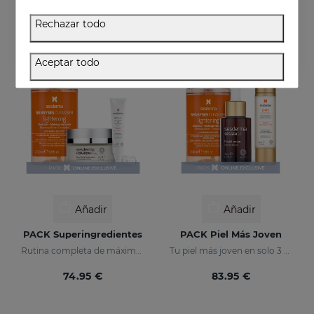
27.95 €
13.95 €
Rechazar todo
EXCLUSIVO ONLINE
EXCLUSIVO ONLINE
Aceptar todo
Añadir
Añadir
PACK Superingredientes
PACK Piel Más Joven
Rutina completa de máxima hidratación, luminosidad y acción antiedad.
Tu piel más joven en solo 3 pasos
74.95 €
83.95 €