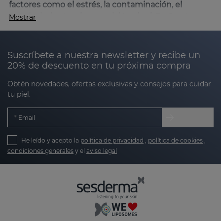
factores como el estrés, la contaminación, el
envejecimiento o la exposición al sol
. En Sesderma
Mostrar
hemos desarrollado una línea específica para
abordar estas necesidades, utilizando ingredientes
innovadores que revitalizan la piel, aportan brillo y
Suscríbete a nuestra newsletter y recibe un
unifican el tono.
20% de descuento en tu próxima compra
Obtén novedades, ofertas exclusivas y consejos para cuidar
Nuestros productos están diseñados para:
tu piel.
Email
Devolver la vitalidad y luz natural:
combaten el
aspecto apagado y cansado de la piel.
He leído y acepto la
política de privacidad
,
política de cookies
,
Unificar el tono:
reducen pequeñas
condiciones generales
y el
aviso legal
irregularidades y promueven una apariencia
más uniforme.
Proteger frente a agresiones externas:
gracias
a antioxidantes avanzados, tu piel estará
preparada para enfrentar las agresiones de