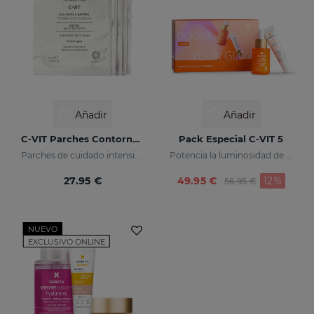
Añadir
Añadir
C-VIT Parches Contorno De Ojos
Pack Especial C-VIT 5
Parches de cuidado intensivo que devolverán a tu mirada un aspecto saludable e incrementarán su luminosidad
Potencia la luminosidad de tu piel
Price reduced fr
to
27.95 €
49.95 €
12%
56.95 €
NUEVO
EXCLUSIVO ONLINE