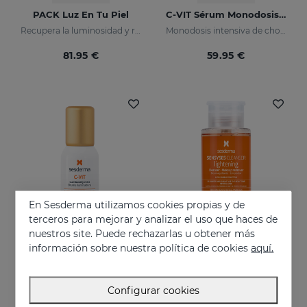
PACK Luz En Tu Piel
C-VIT Sérum Monodosis 5x7ml
Recupera la luminosidad y reduce las manchas en tu piel
Monodosis intensiva de choque
81.95 €
59.95 €
En Sesderma utilizamos cookies propias y de
terceros para mejorar y analizar el uso que haces de
nuestros site. Puede rechazarlas u obtener más
información sobre nuestra política de cookies
aquí.
Añadir
Añadir
C-VIT Mist
SENSYSES Lightening Cleanser Desmaquillante Limpiador
Configurar cookies
Bruma de belleza iluminadora y antioxidante
Limpia, desmaquilla y equilibra las pieles apagadas