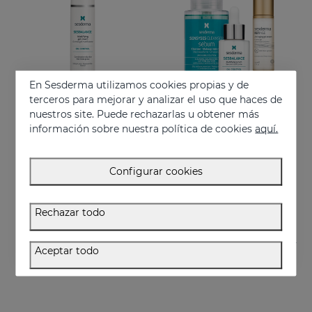
En Sesderma utilizamos cookies propias y de
terceros para mejorar y analizar el uso que haces de
nuestros site. Puede rechazarlas u obtener más
información sobre nuestra política de cookies
aquí.
Añadir
Añadir
SESBALANCE Crema Gel
PACK Antiedad Piel Grasa
Configurar cookies
Matificante oil control
Rutina facial antiedad para piel grasa y mixta
32.95 €
82.95 €
Rechazar todo
Aceptar todo