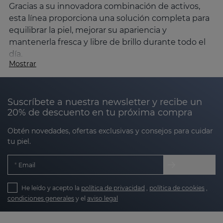
Gracias a su innovadora combinación de activos,
esta línea proporciona una solución completa para
equilibrar la piel, mejorar su apariencia y
mantenerla fresca y libre de brillo durante todo el
día.
Mostrar
Fórmula avanzada para el control del
exceso de grasa
SESBALANCE
utiliza ingredientes que ayudan a
Suscríbete a nuestra newsletter y recibe un
20% de descuento en tu próxima compra
regular la producción de grasa, como el ácido
salicílico y la niacinamida. Además, incluye activos
Obtén novedades, ofertas exclusivas y consejos para cuidar
renovadores como el retinol y el ácido mandélico
tu piel.
para mejorar la textura de la piel y activos
antioxidantes e hidratantes para terminar de
Email
complementar la fórmula. SESBALANCE incorpora
un activo matificante que ayuda mantener la piel
He leído y acepto la
política de privacidad
,
política de cookies
,
con el acabado mate perfecto.
condiciones generales
y el
aviso legal
Beneficios clave de SESBALANCE para