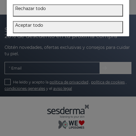
Rechazar todo
Aceptar todo
Suscríbete a nuestra newsletter y recibe un
20% de descuento en tu próxima compra
Obtén novedades, ofertas exclusivas y consejos para cuidar
tu piel.
Email
He leído y acepto la
política de privacidad
,
política de cookies
,
condiciones generales
y el
aviso legal