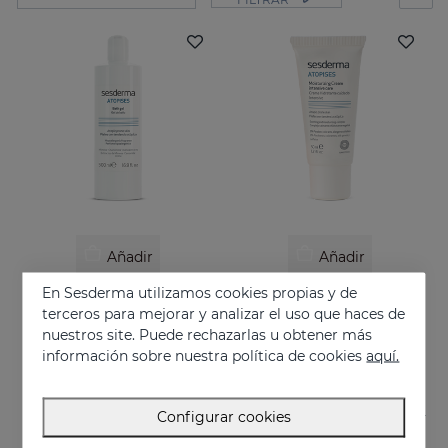
Añadir
Añadir
En Sesderma utilizamos cookies propias y de
ATOPISES Gel De Baño
ATOPISES Crema Hidratante Cuidado Intensivo
terceros para mejorar y analizar el uso que haces de
Higiene diaria para pieles con tendencia atópica
Cuidado intensivo para pieles con tendencia atópica
nuestros site. Puede rechazarlas u obtener más
12.95 €
26.95 €
información sobre nuestra política de cookies
aquí.
Configurar cookies