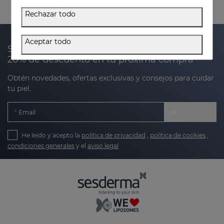
Rechazar todo
Aceptar todo
Suscríbete a nuestra newsletter y recibe un
20% de descuento en tu próxima compra
Obtén novedades, ofertas exclusivas y consejos para cuidar
tu piel.
Email
He leído y acepto la
política de privacidad
,
política de cookies
,
condiciones generales
y el
aviso legal