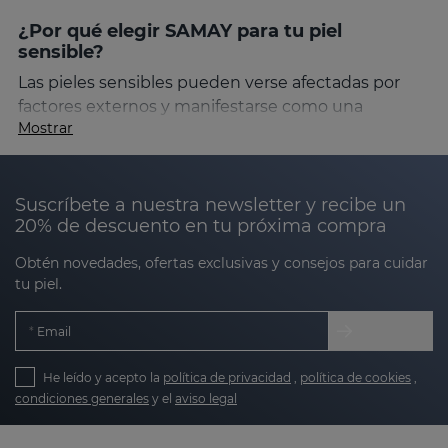
¿Por qué elegir SAMAY para tu piel
sensible?
Las pieles sensibles pueden verse afectadas por
factores externos y manifestarse como una
Mostrar
reactividad cutánea, con alteración de la función
barrera y aparición de enrojecimiento. A medida
que envejecemos, estas características tienden a
intensificarse, dificultando el uso de tratamientos
Suscríbete a nuestra newsletter y recibe un
20% de descuento en tu próxima compra
convencionales. La línea
SAMAY
de Sesderma está
especialmente formulada para abordar estas
Obtén novedades, ofertas exclusivas y consejos para cuidar
preocupaciones, proporcionando soluciones
tu piel.
efectivas sin comprometer la comodidad de tu piel.
Email
Los productos
SAMAY
están formulados con una
tecnología avanzada de encapsulación en
He leído y acepto la
política de privacidad
,
política de cookies
,
sensisomas
, innovadores glicerosomas, elaborados
condiciones generales
y el
aviso legal
con glicerina, diseñados para actuar
profundamente en la piel sin causar irritaciones.