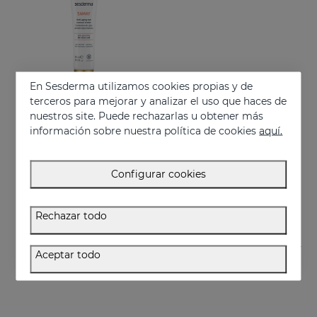
En Sesderma utilizamos cookies propias y de
terceros para mejorar y analizar el uso que haces de
nuestros site. Puede rechazarlas u obtener más
información sobre nuestra política de cookies
aquí.
Añadir
SAMAY Contorno De Ojos
Configurar cookies
Contorno antiarrugas para pieles sensibles
28.95 €
Rechazar todo
Aceptar todo