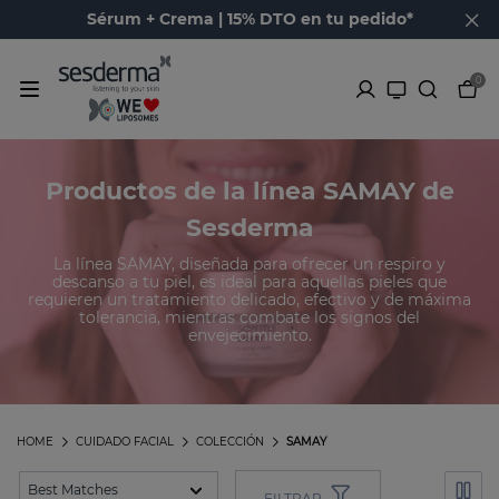
Sérum + Crema | 15% DTO en tu pedido*
0
Productos de la línea SAMAY de
Sesderma
La línea SAMAY, diseñada para ofrecer un respiro y
descanso a tu piel, es ideal para aquellas pieles que
requieren un tratamiento delicado, efectivo y de máxima
tolerancia, mientras combate los signos del
envejecimiento.
HOME
CUIDADO FACIAL
COLECCIÓN
SAMAY
FILTRAR