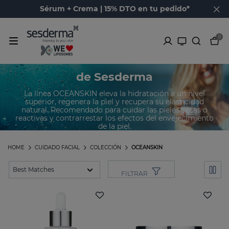
Sérum + Crema | 15% DTO en tu pedido*
0
Productos de la línea OCEANSKIN
de Sesderma
La línea OCEANSKIN eleva la hidratación a un nivel
superior, regenera la piel y recupera su elasticidad
natural. Recomendado para cuidar las pieles secas o
reactivas y contrarrestar los efectos del envejecimiento
de la piel.
HOME
CUIDADO FACIAL
COLECCIÓN
OCEANSKIN
FILTRAR