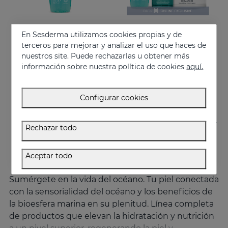
En Sesderma utilizamos cookies propias y de
Añadir
Añadir
terceros para mejorar y analizar el uso que haces de
nuestros site. Puede rechazarlas u obtener más
OCEANSKIN Gel Limpiador
PACK Confort Hidratante
información sobre nuestra política de cookies
aquí.
Limpiador con 3 fases de transformación que limpia, desmaquilla y cuida la piel
Rutina hidratante calmante para piel seca o sensibilizada
18.50 €
74.95 €
Configurar cookies
Rechazar todo
Aceptar todo
Sumérgete en la vida del océano. Tu piel conectada
con la sensorialidad del océano y los beneficios de
la bioesfera marina en su plenitud. Línea completa
de productos que elevan la hidratación y nutrición