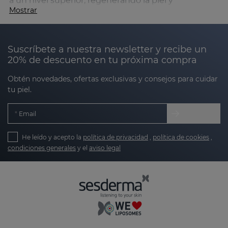
a un nivel superior, regenerando la piel y
Mostrar
recuperando su elasticidad natural. Especialmente
recomendado para cuidar las pieles secas o
dañadas, así como las pieles maduras, para
Suscríbete a nuestra newsletter y recibe un
contrarrestar los efectos del envejecimiento de la
20% de descuento en tu próxima compra
piel.
Obtén novedades, ofertas exclusivas y consejos para cuidar
tu piel.
Email
He leído y acepto la
política de privacidad
,
política de cookies
,
condiciones generales
y el
aviso legal