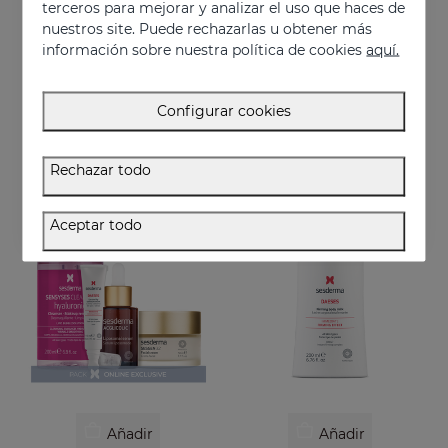
terceros para mejorar y analizar el uso que haces de
nuestros site. Puede rechazarlas u obtener más
información sobre nuestra política de cookies
aquí.
Añadir
Añadir
DAESES Contorno De Ojos Y Labios
PACK Trío Perfecto Efecto Lifting
Configurar cookies
Efecto lifting inmediato y duradero
Rutina firmeza al instante
36.95 €
76.95 €
Rechazar todo
EXCLUSIVO ONLINE
Aceptar todo
Añadir
Añadir