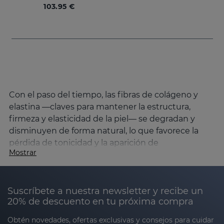
103.95 €
Con el paso del tiempo, las fibras de colágeno y
elastina —claves para mantener la estructura,
firmeza y elasticidad de la piel— se degradan y
disminuyen de forma natural, lo que favorece la
pérdida de tonicidad y la aparición de
Mostrar
descolgamiento cutáneo, para combatirlo
Sesderma ha creado la línea DAESES.
Causas de la pérdida de firmeza en la piel y
Suscríbete a nuestra newsletter y recibe un
cómo mejorarla
20% de descuento en tu próxima compra
El envejecimiento de la piel es un proceso natural
Obtén novedades, ofertas exclusivas y consejos para cuidar