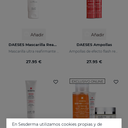
Añadir
Añadir
DAESES Mascarilla Reafirmante
DAESES Ampollas
Mascarilla ultra reafirmante semanal
Ampollas de efecto flash reafirmante
27.95 €
27.95 €
EXCLUSIVO ONLINE
En Sesderma utilizamos cookies propias y de