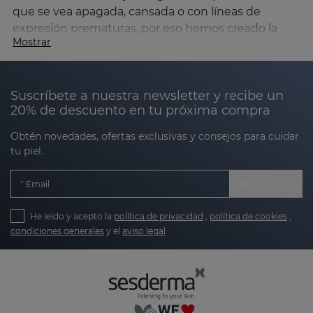
que se vea apagada, cansada o con líneas de
expresión prematuras, por eso hemos creado la
Mostrar
línea SESGEN 32.
¿Qué es SESGEN 32 y para quién está
indicada?
Suscríbete a nuestra newsletter y recibe un
20% de descuento en tu próxima compra
Basada en la
cronocosmética
y en la
activación de
genes clave que intervienen en la regulación de los
Obtén novedades, ofertas exclusivas y consejos para cuidar
ritmos circadianos
, SESGEN 32 está especialmente
tu piel.
indicada para
prevenir y tratar los primeros signos
del envejecimiento
. SESGEN 32 está pensada para
Email
pieles que empiezan a notar:
He leído y acepto la
política de privacidad
,
política de cookies
,
condiciones generales
y el
aviso legal
Primeras arrugas y líneas de expresión.
Falta de luminosidad o aspecto cansado.
Pérdida de firmeza y elasticidad.