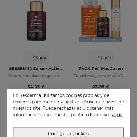
Añadir
Añadir
SESGEN 32 Serum Activador Celular
PACK Piel Más Joven
Sérum antiedad integral con activos avanzados
Tu piel más joven en solo 3 pasos
54.95 €
83.95 €
En Sesderma utilizamos cookies propias y de
terceros para mejorar y analizar el uso que haces de
nuestros site. Puede rechazarlas u obtener más
información sobre nuestra política de cookies
aquí.
Configurar cookies