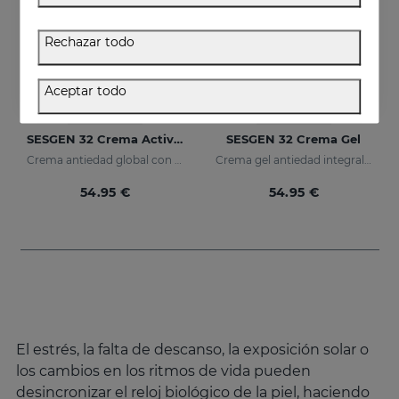
Rechazar todo
Aceptar todo
Añadir
Añadir
SESGEN 32 Crema Activadora Celular
SESGEN 32 Crema Gel
Crema antiedad global con activos avanzados
Crema gel antiedad integral con activos avanzados
54.95 €
54.95 €
El estrés, la falta de descanso, la exposición solar o
los cambios en los ritmos de vida pueden
desincronizar el reloj biológico de la piel, haciendo