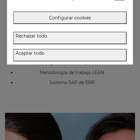
Certificado BPF. (BPF-Buenas Prácticas de
Fabricación de productos cosméticos de la
Agencia Española del Medicamento).
Configurar cookies
ISO 22716 Producto cosméticos: BPF-Buenas
prácticas de fabricación.
Rechazar todo
ISO 13485 Productos Sanitarios. Sistemas de
gestión de la calidad. Requisitos para fines
reglamentarios (Mediderma).
Aceptar todo
Manufacturing Execution System (MES), sistema
de gestión en tiempo real.
Metodología de trabajo LEAN.
Sistema SAP de ERP.