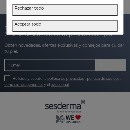
Rechazar todo
Aceptar todo
Suscríbete a nuestra newsletter y recibe un
20% de descuento en tu próxima compra
Obtén novedades, ofertas exclusivas y consejos para cuidar
tu piel.
Email
He leído y acepto la
política de privacidad
,
política de cookies
,
condiciones generales
y el
aviso legal