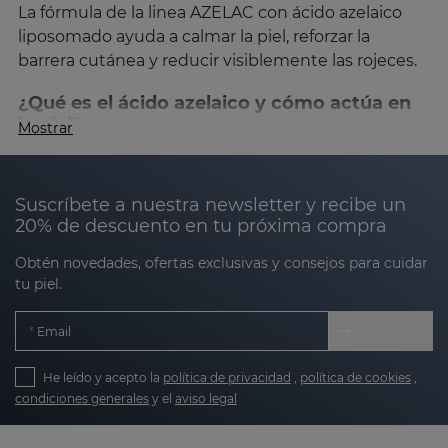
La fórmula de la linea AZELAC con ácido azelaico
liposomado ayuda a calmar la piel, reforzar la
barrera cutánea y reducir visiblemente las rojeces.
¿Qué es el ácido azelaico y cómo actúa en
la piel?
Mostrar
El ácido azelaico es un
ingrediente de origen
natural clave en dermatología por sus múltiples
beneficios
:
Suscríbete a nuestra newsletter y recibe un
20% de descuento en tu próxima compra
Obtén novedades, ofertas exclusivas y consejos para cuidar
Calmante
: reduce rojeces, ardor y sensación
tu piel.
de quemazón.
Seborregulador
: controla la secreción sebácea
Email
y normaliza la queratinización.
He leído y acepto la
política de privacidad
,
política de cookies
,
Despimentante suave
: atenúa las manchas
condiciones generales
y el
aviso legal
contribuyendo a un tono más uniforme.