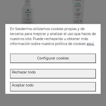
En Sesderma utilizamos cookies propias y de
terceros para mejorar y analizar el uso que haces de
nuestros site. Puede rechazarlas u obtener más
información sobre nuestra política de cookies
aquí.
Añadir
Añadir
AZELAC Loción
AZELAC Mascarilla Anti-Rojeces
Configurar cookies
Indicada para la piel grasa o con tendencia acneica
Mascarilla hidratante intensiva pensada especialmente para pieles sensibles, reactivas y con rojeces
26.95 €
29.95 €
Rechazar todo
Aceptar todo