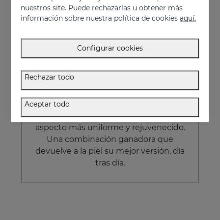
nuestros site. Puede rechazarlas u obtener más
123.95 €
información sobre nuestra política de cookies
aquí.
Configurar cookies
Rechazar todo
Pack Desafío al tiempo
La rutina antiedad definitiva diseñada
Aceptar todo
para mejorar la textura y potenciar un
aspecto más uniforme y rejuvenecido.
Una combinación ganadora que
devuelve a la piel su mejor versión, día
tras día.