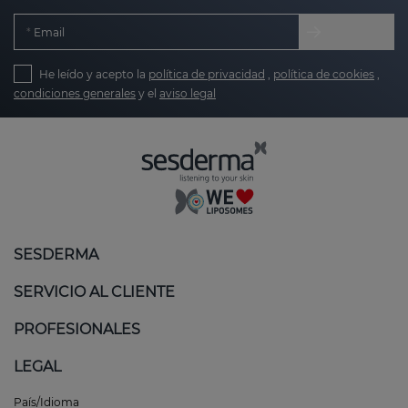
Email
He leído y acepto la
política de privacidad
,
política de cookies
,
condiciones generales
y el
aviso legal
SESDERMA
SERVICIO AL CLIENTE
PROFESIONALES
LEGAL
País/Idioma