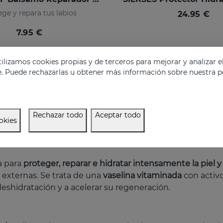
ge y repara tus labios
24.95 €
7.95 €
lizamos cookies propias y de terceros para mejorar y analizar e
e. Puede rechazarlas u obtener más información sobre nuestra po
Rechazar todo
Aceptar todo
okies
a para
proteger, reparar e hidratar intensamente la piel y 
externas. Se trata de una
vaselina vitaminada
con activo
deshidratación y a acelerar su regeneración.