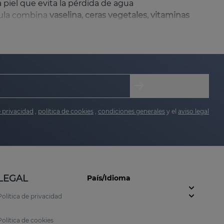
a piel que evita la pérdida de agua
rmula combina
vaselina, ceras vegetales, vitaminas
 de pieles sensibles, zonas debilitadas o labios
e privacidad
,
política de cookies
,
condiciones generales
y el
aviso legal
LEGAL
País/Idioma
Política de privacidad
Política de cookies