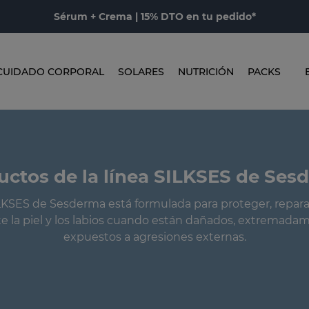
Sérum + Crema | 15% DTO en tu pedido*
CUIDADO CORPORAL
SOLARES
NUTRICIÓN
PACKS
uctos de la línea SILKSES de Ses
ILKSES de Sesderma está formulada para proteger, reparar
 la piel y los labios cuando están dañados, extremada
expuestos a agresiones externas.