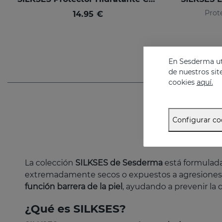
Prote
14.95 €
En Sesderma uti
de nuestros sit
cookies
aquí.
Configurar co
La colección
SILKSES de Sesderma
está formulad
extremadamente secos o expuestos a agresiones 
función barrera de la piel
, ayudando a prevenir la 
¿Qué es SILKSES?