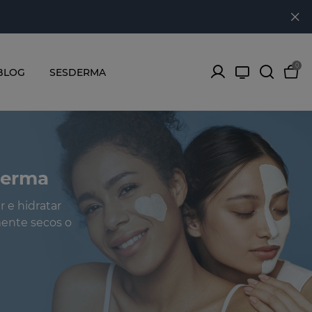
0
BLOG
SESDERMA
derma
 e hidratar
mente secos o