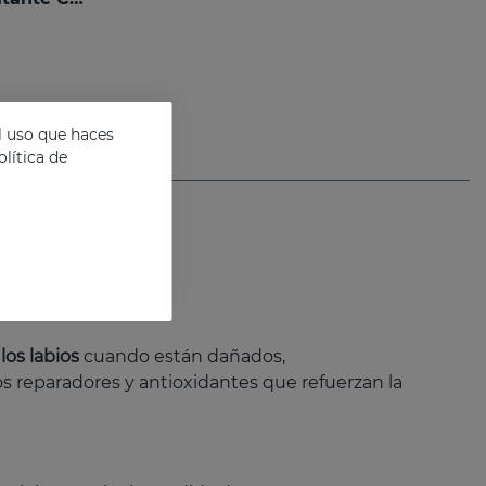
l uso que haces
lítica de
los labios
cuando están dañados,
s reparadores y antioxidantes que refuerzan la