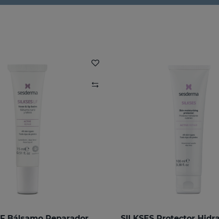
SILKSES LF Bálsamo Reparador Nariz Y Labios