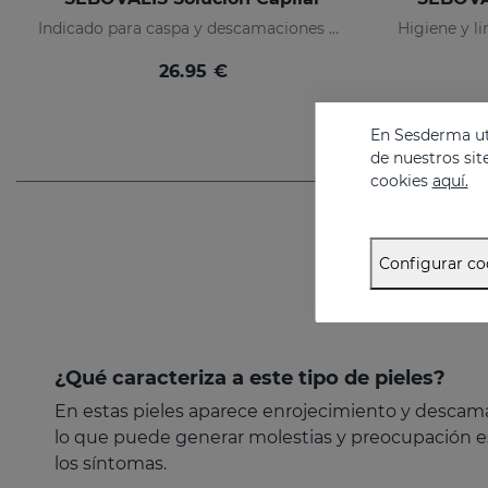
Indicado para caspa y descamaciones del cuero cabelludo
26.95 €
En Sesderma uti
de nuestros sit
cookies
aquí.
Configurar co
¿Qué caracteriza a este tipo de pieles?
En estas pieles aparece enrojecimiento y desca
lo que puede generar molestias y preocupación est
los síntomas.