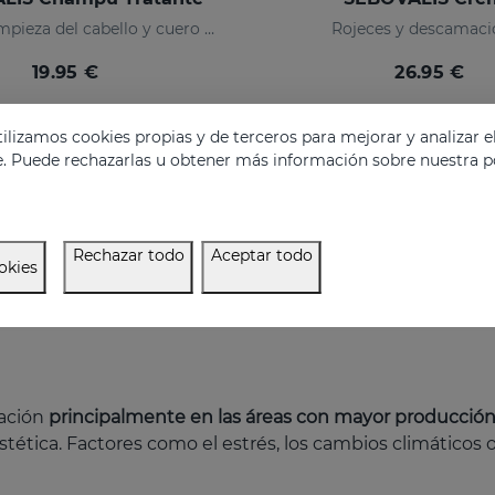
Higiene y limpieza del cabello y cuero cabelludo
Rojeces y descamaci
19.95 €
26.95 €
lizamos cookies propias y de terceros para mejorar y analizar e
e. Puede rechazarlas u obtener más información sobre nuestra po
Rechazar todo
Aceptar todo
okies
mación
principalmente en las áreas con mayor producció
ética. Factores como el estrés, los cambios climáticos 