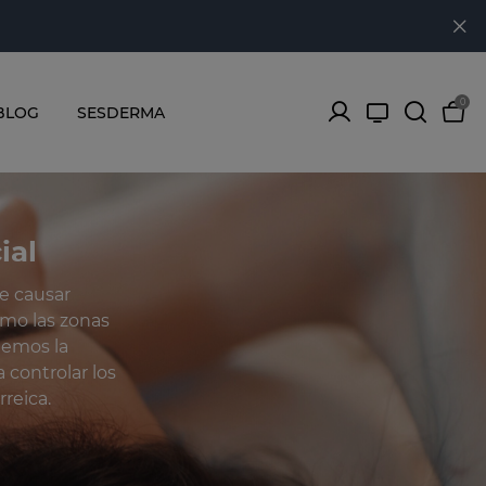
0
BLOG
SESDERMA
ial
e causar
omo las zonas
demos la
 controlar los
reica.