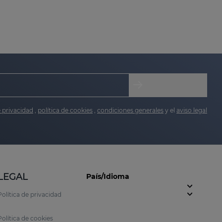
 con tendencia seborreica. Gracias a su
 visible desde las primeras aplicaciones.
e privacidad
,
política de cookies
,
condiciones generales
y el
aviso legal
fort.
LEGAL
País/Idioma
Política de privacidad
cluso en las pieles más sensibles:
Política de cookies