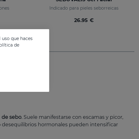
ones
Indicado para pieles seborreicas
26.95 €
l uso que haces
lítica de
n de sebo
. Suele manifestarse con escamas y picor,
o desequilibrios hormonales pueden intensificar