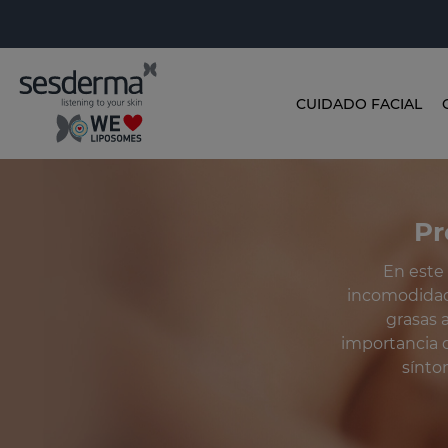
CUIDADO FACIAL
Pr
En este
incomodidad,
grasas 
importancia d
sínto