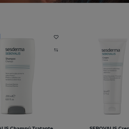
LIS Champú Tratante
SEBOVALIS Cre