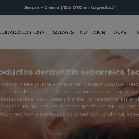
Sérum + Crema | 15% DTO en tu pedido*
CUIDADO CORPORAL
SOLARES
NUTRICIÓN
PACKS
oductos dermatitis seborreica fac
 tipo de pieles puede aparecer sintomatología que pued
 picor y descamación en áreas específicas del rostro, c
alrededor de la nariz, cejas y frente. En Sesderma, enten
e cuidar tu piel con productos específicos que ayuden a
mas y mejorar la apariencia de la piel con tendencia sebor