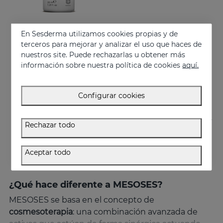
En Sesderma utilizamos cookies propias y de
Añadir
terceros para mejorar y analizar el uso que haces de
nuestros site. Puede rechazarlas u obtener más
MESOSES Serum Liposomado
información sobre nuestra política de cookies
aquí.
Serum antienvejecimiento supremo
61.95 €
Configurar cookies
Rechazar todo
Aceptar todo
¿Qué hace diferente a MESOSES?
MESOSES se basa en el concepto de
cosmesoterapia
: una combinación avanzada de