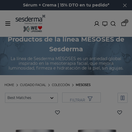
Sérum + Crema | 15% DTO en tu pedido*
0
Productos de la línea MESOSES de
Sesderma
La línea de Sesderma MESOSES es un antiedad global
inspirado en la mesoterapia facial, que mejora
luminosidad, firmeza e hidratación de la piel, sin agujas.
HOME
CUIDADO FACIAL
COLECCIÓN
MESOSES
FILTRAR