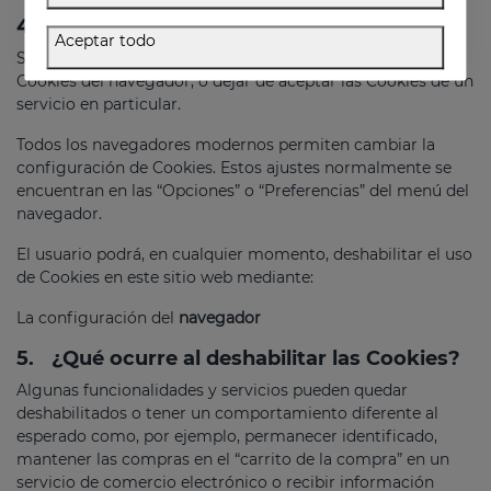
4.
Deshabilitar el uso de Cookies
Aceptar todo
Si el usuario así lo desea, es posible dejar de aceptar las
Cookies del navegador, o dejar de aceptar las Cookies de un
servicio en particular.
Todos los navegadores modernos permiten cambiar la
configuración de Cookies. Estos ajustes normalmente se
encuentran en las “Opciones” o “Preferencias” del menú del
navegador.
El usuario podrá, en cualquier momento, deshabilitar el uso
de Cookies en este sitio web mediante:
La configuración del
navegador
5.
¿Qué ocurre al deshabilitar las Cookies?
Algunas funcionalidades y servicios pueden quedar
deshabilitados o tener un comportamiento diferente al
esperado como, por ejemplo, permanecer identificado,
mantener las compras en el “carrito de la compra” en un
servicio de comercio electrónico o recibir información