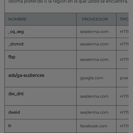
idioma preferido o la región en la que usted se encuentra.
NOMBRE
PROVEEDOR
TIPO
cq_seg
sesderma.com
HTTP
zlcmid
sesderma.com
HTTP
fbp
sesderma.com
HTTP
ads/ga-audiences
google.com
pixel
dw_dnt
sesderma.com
HTTP
dwsid
sesderma.com
HTTP
fr
facebook.com
HTTP