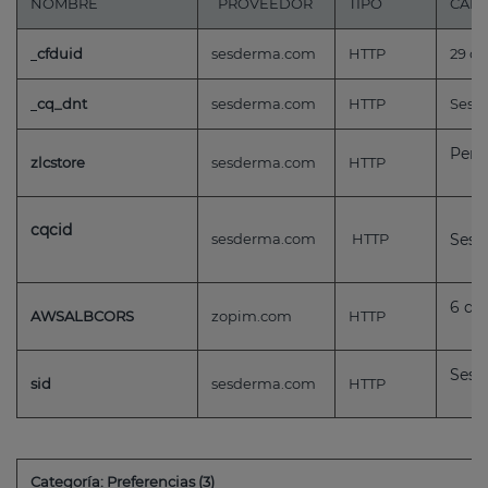
NOMBRE
PROVEEDOR
TIPO
CAD
cfduid
sesderma.com
HTTP
29 dí
cq_dnt
sesderma.com
HTTP
Sessi
Pers
zlcstore
sesderma.com
HTTP
cqcid
sesderma.com
HTTP
Sess
6 día
AWSALBCORS
zopim.com
HTTP
Sess
sid
sesderma.com
HTTP
Categoría: Preferencias (3)