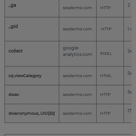
_ga
2 a
sesderma.com
HTTP
_gid
sesderma.com
HTTP
1 dí
google-
collect
Ses
PIXEL
analytics.com
Ses
cq.viewCategory
sesderma.com
HTML
Ses
dwac
sesderma.com
HTTP
179 
dwanonymous_UID{32}
sesderma.com
HTTP