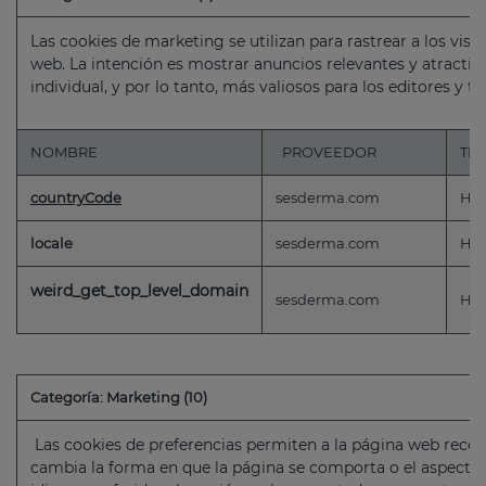
Las cookies de marketing se utilizan para rastrear a los visi
web. La intención es mostrar anuncios relevantes y atractivo
individual, y por lo tanto, más valiosos para los editores y t
NOMBRE
PROVEEDOR
TI
countryCode
sesderma.com
HT
locale
sesderma.com
HT
weird_get_top_level_domain
sesderma.com
HT
Categoría: Marketing (10)
Las cookies de preferencias permiten a la página web reco
cambia la forma en que la página se comporta o el aspecto