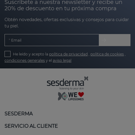
Suscríbete a nuestra newsletter y recibe un
20% de descuento en tu próxima compra
Obtén novedades, ofertas exclusivas y consejos para cuidar
tu piel.
Email
He leído y acepto la
política de privacidad
,
política de cookies
,
condiciones generales
y el
aviso legal
SESDERMA
SERVICIO AL CLIENTE