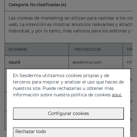
Categoría: No clasificadas (4)
Las cookies de marketing se utilizan para rastrear a los visi
web. La intención es mostrar anuncios relevantes y atractivo
individual, y por lo tanto, más valiosos para los editores y t
NOMBRE
PROVEEDOR
TIPO
cquid
sesderma.com
HTTP
on/demandware.store/Sites-
En Sesderma utilizamos cookies propias y de
Sesderma_Europe-
sesderma.com
HTTP
terceros para mejorar y analizar el uso que haces de
Site/en_AT/ Analytics-Start
nuestros site. Puede rechazarlas u obtener más
información sobre nuestra política de cookies
aquí.
quickShopping
sesderma.com
PIXE
Configurar cookies
storePickupMode
sesderma.com
HTTP
Rechazar todo