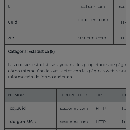
tr
facebook.com
pixel
cquotient.com
uuid
HTTP
zte
sesderma.com
HTTP
Categoría: Estadística (8)
Las cookies estadísticas ayudan a los propietarios de pági
cómo interactúan los visitantes con las páginas web reuni
información de forma anónima.
NOMBRE
PROVEEDOR
TIPO
CAD
cq_uuid
sesderma.com
HTTP
1 añ
_dc_gtm_UA-#
sesderma.com
HTTP
1 dí