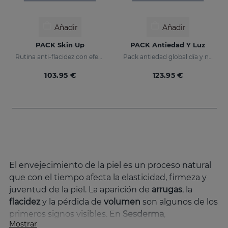
Añadir
Añadir
PACK Skin Up
PACK Antiedad Y Luz
Rutina anti-flacidez con efecto tensor inmediato
Pack antiedad global día y noche
103.95 €
123.95 €
El envejecimiento de la piel es un proceso natural
que con el tiempo afecta la elasticidad, firmeza y
juventud de la piel. La aparición de
arrugas
, la
flacidez
y la pérdida de
volumen
son algunos de los
primeros signos visibles. En
Sesderma
,
Mostrar
entendemos estas preocupaciones y hemos