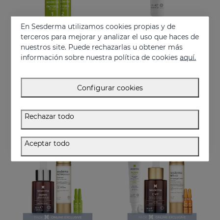
En Sesderma utilizamos cookies propias y de
terceros para mejorar y analizar el uso que haces de
nuestros site. Puede rechazarlas u obtener más
información sobre nuestra política de cookies
aquí.
Añadir
Añadir
FACTOR G Renew Ampollas Bioestimulantes
FACTOR G Renew Contorno De Ojos
Configurar cookies
Ampollas de efecto flash reafirmante
Crema antiedad para la zona del contorno de ojos
32.95 €
37.95 €
Rechazar todo
EXCLUSIVO ONLINE
EXCLUSIVO ONLINE
Aceptar todo