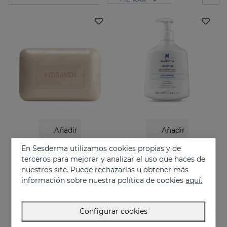
Añadir
Añadir
En Sesderma utilizamos cookies propias y de
HIDRAVEN Pan Dermatológico
HIDRAVEN Crema Espumosa Sin Jabón
terceros para mejorar y analizar el uso que haces de
Limpieza facial para pieles sensibles y delicadas
Hidrata, calma, regenera y protege
nuestros site. Puede rechazarlas u obtener más
10.95 €
22.95 €
información sobre nuestra política de cookies
aquí.
Configurar cookies