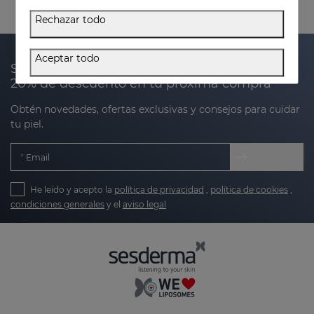
Rechazar todo
Aceptar todo
Suscríbete a nuestra newsletter y recibe un
20% de descuento en tu próxima compra
Obtén novedades, ofertas exclusivas y consejos para cuidar
tu piel.
Email
He leído y acepto la
política de privacidad
,
política de cookies
,
condiciones generales
y el
aviso legal