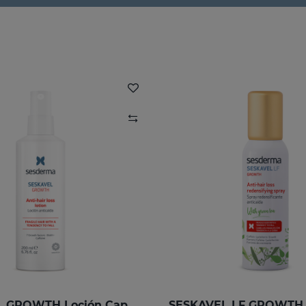
SESKAVEL GROWTH Loción Capilar Anticaída