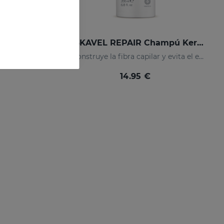
SESKAVEL CONTROL Champú Anticaspa - Seca
SESKAVEL REPAIR Champú Keratina
Champú refrescante para un cabello suelto y libre de caspa.
Reconstruye la fibra capilar y evita el encrespamiento.
14.95 €