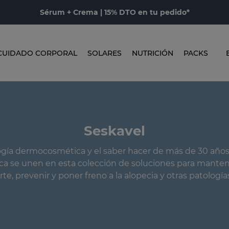
Sérum + Crema | 15% DTO en tu pedido*
CUIDADO CORPORAL
SOLARES
NUTRICIÓN
PACKS
Seskavel
ogía dermocosmética y el saber hacer de más de 30 años
a se unen en esta colección de soluciones para manten
rte, prevenir y poner freno a la alopecia y otras patologías