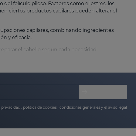
del folículo piloso. Factores como el estrés, los
nen ciertos productos capilares pueden alterar el
ocupaciones capilares, combinando ingredientes
n y eficacia.
 reparar el cabello según cada necesidad.
e privacidad
,
política de cookies
,
condiciones generales
y el
aviso legal