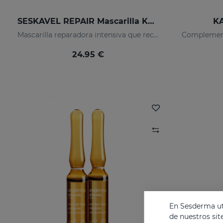
SESKAVEL REPAIR Mascarilla Keratina
KA
Mascarilla reparadora intensiva que reconstruye, nutre el cabello y evita el encrespamiento.
24.95 €
En Sesderma uti
de nuestros sit