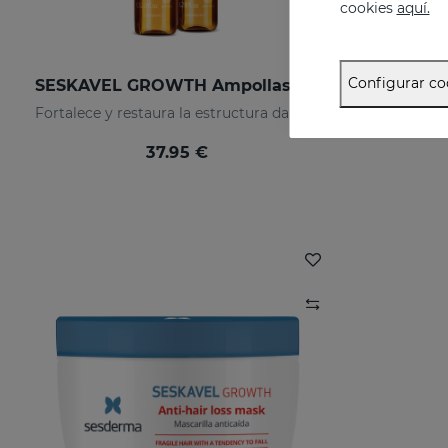
cookies
aquí.
Configurar co
SESKAVEL GROWTH Ampollas Anticaída
Fortalece y restaura la estructura dañada de los cabellos frágiles y débiles, activando su crecimiento.
37.95 €