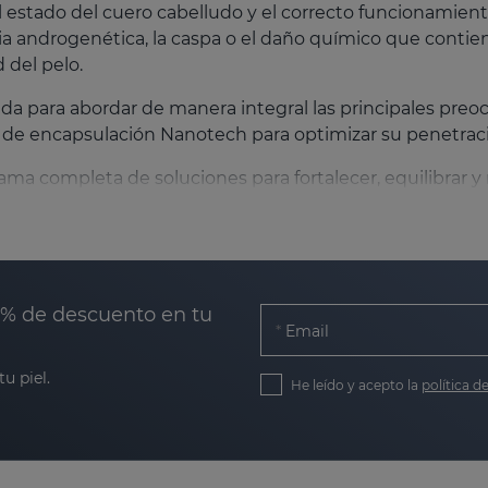
 estado del cuero cabelludo y el correcto funcionamiento 
cia androgenética, la caspa o el daño químico que contie
d del pelo.
da para abordar de manera integral las principales pre
de encapsulación Nanotech para optimizar su penetració
ama completa de soluciones para fortalecer, equilibrar y
a SESKAVEL?
0% de descuento en tu
Email
ontinua.
d
u piel.
He leído y acepto la
política d