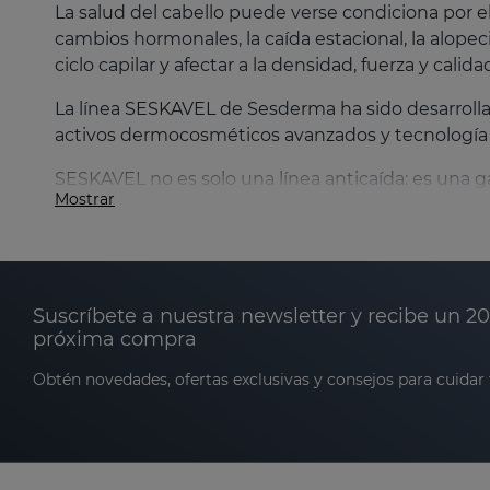
La salud del cabello puede verse condiciona por el
cambios hormonales, la caída estacional, la alope
ciclo capilar y afectar a la densidad, fuerza y calida
La línea SESKAVEL de Sesderma ha sido desarrolla
activos dermocosméticos avanzados y tecnología 
SESKAVEL no es solo una línea anticaída: es una g
Mostrar
¿Para quién está indicada la líne
SESKAVEL está recomendada para:
Suscríbete a nuestra newsletter y recibe un 2
Personas con caída del cabello ocasional o c
próxima compra
Cabello fino, frágil o con pérdida de densida
Obtén novedades, ofertas exclusivas y consejos para cuidar t
Caída estacional (otoño y primavera)
Caída postparto