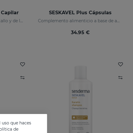
Capilar
SESKAVEL Plus Cápsulas
Protección y reparación del tallo y de las puntas rotas del cabello que recobran su aspecto natural.
Complemento alimenticio a base de aminoácidos azufrados, vitaminas y minerales
34.95 €
l uso que haces
lítica de