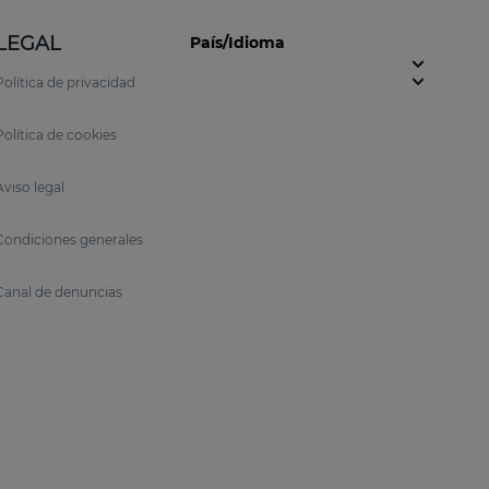
LEGAL
País/Idioma
Política de privacidad
Política de cookies
Aviso legal
Condiciones generales
Canal de denuncias
iclo se altera y aumenta el número de cabellos en
iloso y acortar la fase anágena, reduciendo el ciclo
 el entorno del folículo piloso.