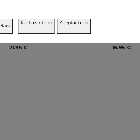
Rechazar todo
Aceptar todo
okies
SESKAVEL GROWTH Espuma Mulberry
Prevención y tratamiento de la caída del cabello
21.95 €
16.95 €