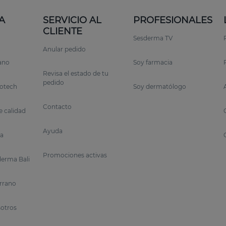
omo tratamiento coadyuvante)
A
SERVICIO AL
PROFESIONALES
ndencia grasa
CLIENTE
Sesderma TV
tos químicos
Anular pedido
rano
Soy farmacia
uente respetuoso con el cuero cabelludo
Revisa el estado de tu
pedido
otech
Soy dermatólogo
Contacto
 calidad
Ayuda
a
na), reposo (catágena) y caída (telógena). Cuando este c
iva de la densidad capilar.
Promociones activas
erma Bali
a (DHT) puede favorecer la miniaturización del folículo p
errano
r a mantener el equilibrio del ciclo capilar y fortalecer
sotros