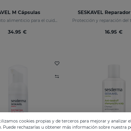
VEL M Cápsulas
SESKAVEL Reparador 
Complemento alimenticio para el cuidado del cabello
34.95 €
16.95 €
lizamos cookies propias y de terceros para mejorar y analizar e
e. Puede rechazarlas u obtener más información sobre nuestra po