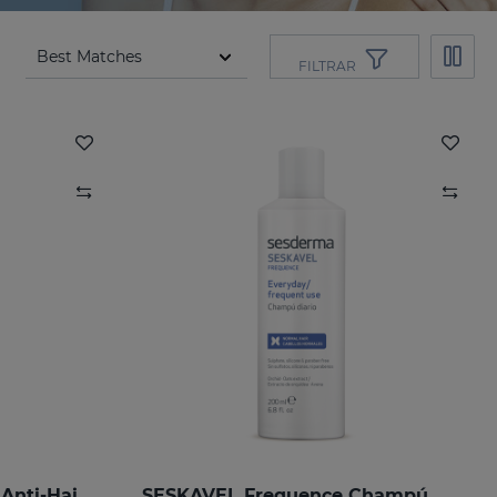
FILTRAR
SESKAVEL LF GROWTH Anti-Hair Loss Redensifying Spray
SESKAVEL Frequence Champú Frecuencia