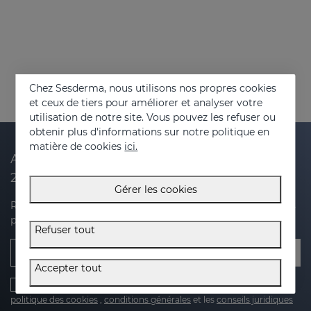
Chez Sesderma, nous utilisons nos propres cookies
et ceux de tiers pour améliorer et analyser votre
utilisation de notre site. Vous pouvez les refuser ou
obtenir plus d'informations sur notre politique en
matière de cookies
ici.
Abonnez-vous à notre newsletter et recevez
20 % de réduction sur votre prochain achat
Gérer les cookies
Recevez des nouvelles, des offres exclusives et des conseils
pour prendre soin de votre peau.
Refuser tout
E-mail
Accepter tout
J'ai lu et j'accepte le
politique de protection de la vie privée
,
politique des cookies
,
conditions générales
et les
conseils juridiques