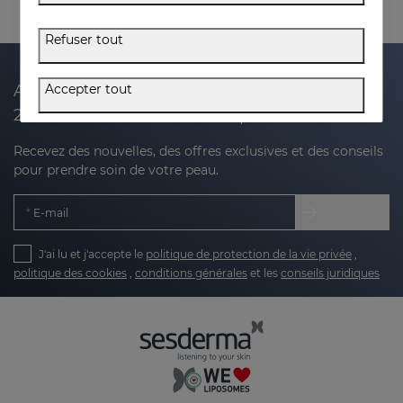
Refuser tout
Accepter tout
Abonnez-vous à notre newsletter et recevez
20 % de réduction sur votre prochain achat
Recevez des nouvelles, des offres exclusives et des conseils
pour prendre soin de votre peau.
E-mail
J'ai lu et j'accepte le
politique de protection de la vie privée
,
politique des cookies
,
conditions générales
et les
conseils juridiques