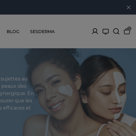
0
BLOG
SESDERMA
 sujettes au
s peaux des
 synergique. En
ssurer que les
 efficaces et