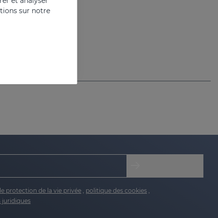
er et analyser
ations sur notre
Gel liposomé pour peaux hypopigmentées
de protection de la vie privée
,
politique des cookies
,
 juridiques