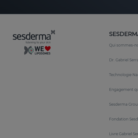
SESDERM
Qui sommes-n
Dr. Gabriel Ser
Technologie N
Engagement qu
Sesderma Grou
Fondation Sesd
Livre Gabriel Se