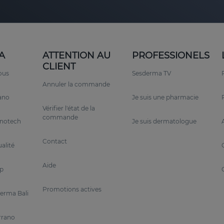
A
ATTENTION AU
PROFESSIONELS
CLIENT
ous
Sesderma TV
Annuler la commande
rano
Je suis une pharmacie
Vérifier l'état de la
commande
anotech
Je suis dermatologue
Contact
alité
Aide
p
Promotions actives
erma Bali
rrano