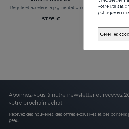
Chez Sesderma, 
votre utilisati
Régule et accélère la pigmentation de la peau
politique en ma
57.95 €
Gérer les cook
Abonnez-vous à notre newsletter et recevez 2
votre prochain achat
Recevez des nouvelles, des offres exclusives et des conseils
peau.