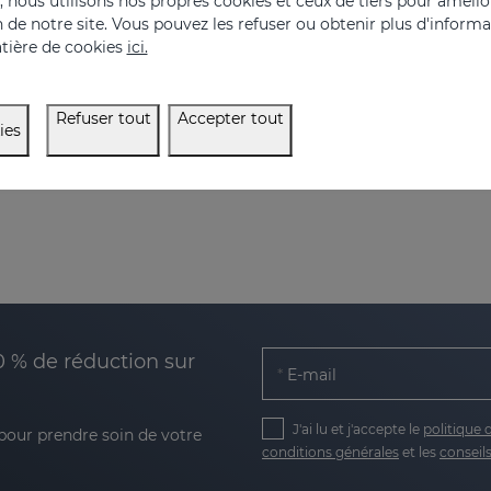
nous utilisons nos propres cookies et ceux de tiers pour amélior
on de notre site. Vous pouvez les refuser ou obtenir plus d'inform
Accélérateur de pigmentation de la peau
tière de cookies
ici.
75.95 €
57.95 €
Refuser tout
Accepter tout
ies
0 % de réduction sur
E-mail
J'ai lu et j'accepte le
politique 
 pour prendre soin de votre
conditions générales
et les
conseils