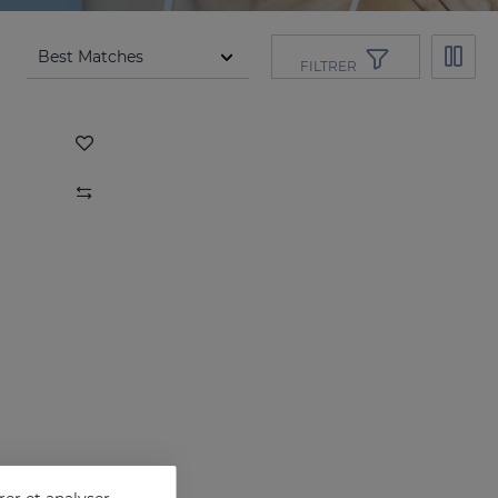
FILTRER
el