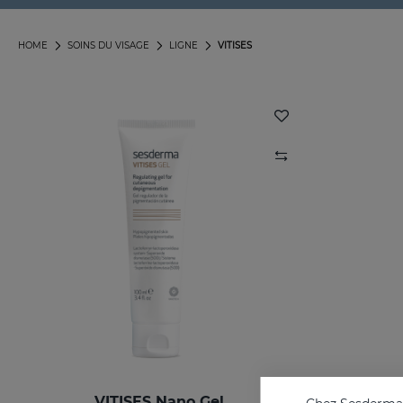
HOME
SOINS DU VISAGE
LIGNE
VITISES
VITISES Nano Gel