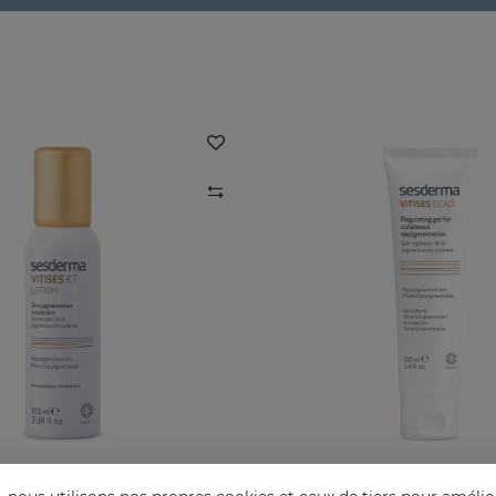
VITISES KT
VITISES Ecad G