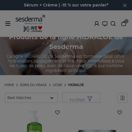
Sérum + Crème | -15 % sur votre panier*
0
Produits de la ligne HIDRALOE de
Sesderma
La ligne HIDRALOE de Sesderma est formulée pour offrir
hydratation, soulagement et fraîcheur immédiate à tous
les types de peau, avec de l’aloe vera 100 % pur comme
ingrédient principal.
HOME
SOINS DU VISAGE
LIGNE
HIDRALOE
FILTRER