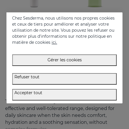
Chez Sesderma, nous utilisons nos propres cookies
Acheter
Acheter
et ceux de tiers pour améliorer et analyser votre
utilisation de notre site. Vous pouvez les refuser ou
HIDRALOE Contour Des Yeux
HIDRALOE Gel Douche
obtenir plus d'informations sur notre politique en
Hydrate, décongestionne, apaise et régénère
Découvrez le gel de bain hydratant à l'aloe vera idéal pour toute la famille, même pour les peaux les plus sensibles et la peau immature des bébés
matière de cookies
ici.
21.95 €
10.95 €
Gérer les cookies
Refuser tout
Accepter tout
The
HIDRALOE
line by Sesderma is an essential,
effective and well-tolerated range, designed for
daily skincare when the skin needs comfort,
hydration and a soothing sensation, without