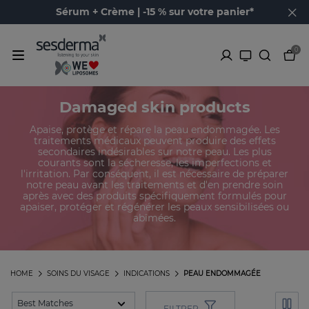
Sérum + Crème | -15 % sur votre panier*
0
Damaged skin products
Apaise, protège et répare la peau endommagée. Les
traitements médicaux peuvent produire des effets
secondaires indésirables sur notre peau. Les plus
courants sont la sécheresse, les imperfections et
l'irritation. Par conséquent, il est nécessaire de préparer
notre peau avant les traitements et d'en prendre soin
après avec des produits spécifiquement formulés pour
apaiser, protéger et régénérer les peaux sensibilisées ou
abîmées.
HOME
SOINS DU VISAGE
INDICATIONS
PEAU ENDOMMAGÉE
FILTRER