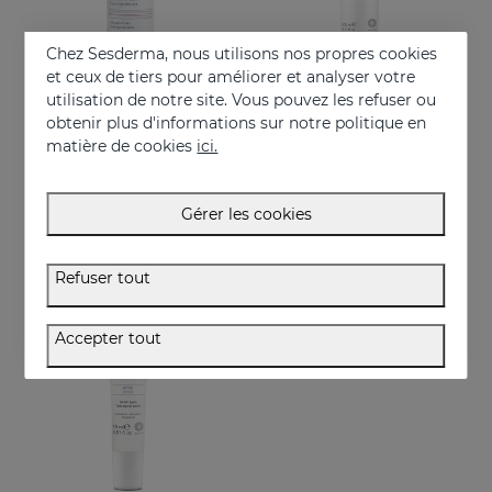
Chez Sesderma, nous utilisons nos propres cookies
et ceux de tiers pour améliorer et analyser votre
utilisation de notre site. Vous pouvez les refuser ou
obtenir plus d'informations sur notre politique en
Acheter
Acheter
matière de cookies
ici.
SESPREVEX Mousse Protectrice
SESDERMA MEN Baume Après-Rasage Peau Parfaite
Prévention et traitement des irritations et brûlures de toutes sortes.
Baume après rasage qui apaise, hydrate et prévient les irritations
Gérer les cookies
24.95 €
21.95 €
Refuser tout
Accepter tout