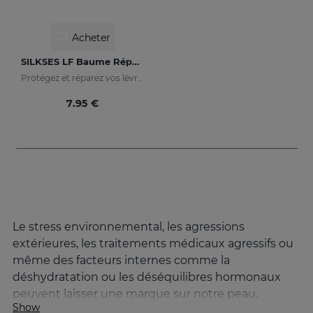
Acheter
SILKSES LF Baume Réparateur Nez Et Lèvres
Protégez et réparez vos lèvres
7.95 €
Le stress environnemental, les agressions
extérieures, les traitements médicaux agressifs ou
même des facteurs internes comme la
déshydratation ou les déséquilibres hormonaux
peuvent laisser une marque sur notre peau.
Show
Sécheresse extrême, irritation ou rougeur ne sont