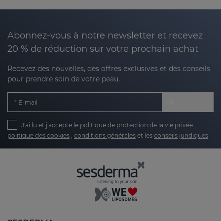
que quelques-uns des signes qui montrent que
nous sommes confrontés à une peau
endommagée
.
Abonnez-vous à notre newsletter et recevez
20 % de réduction sur votre prochain achat
Chez
Sesderma
, nous comprenons que chaque
peau raconte une histoire. C’est pourquoi nous
Recevez des nouvelles, des offres exclusives et des conseils
avons développé des solutions spécifiques qui
pour prendre soin de votre peau.
combinent une science dermatologique de pointe
avec des formules délicates et efficaces conçues
E-mail
pour
réparer, renforcer et redonner de la vitalité
aux peaux abîmées.
J'ai lu et j'accepte le
politique de protection de la vie privée
,
politique des cookies
,
conditions générales
et les
conseils juridiques
Qu'entend-on par peau endommagée ?
La peau endommagée n'est pas un type de peau,
mais un
état temporaire dans lequel la fonction
barrière de l'épiderme est compromise.
Cela peut
être dû à plusieurs causes :