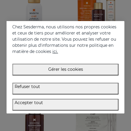
Chez Sesderma, nous utilisons nos propres cookies
et ceux de tiers pour améliorer et analyser votre
utilisation de notre site. Vous pouvez les refuser ou
obtenir plus d'informations sur notre politique en
Acheter
Acheter
matière de cookies
ici.
C-VIT Mist
PACK Une Peau Plus Jeune
Brume de beauté antioxydante et illuminatrice
Une peau plus jeune en seulement 3 étapes
Gérer les cookies
27.95 €
83.95 €
Refuser tout
Accepter tout