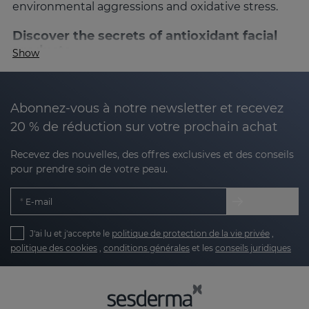
environmental aggressions and oxidative stress.
Discover the secrets of antioxidant facial
products
Show
Antioxidants are known for their ability to
neutralize free radicals, which are responsible for
premature aging. These powerful ingredients not
Abonnez-vous à notre newsletter et recevez
only protect the skin, but also revitalize it,
20 % de réduction sur votre prochain achat
improving its appearance and texture. At
Sesderma, our antioxidant products combine
Recevez des nouvelles, des offres exclusives et des conseils
pour prendre soin de votre peau.
science and technology to give you visible results,
helping to keep your skin firmer, brighter and
E-mail
healthier.
What are antioxidants for the face?
J'ai lu et j'accepte le
politique de protection de la vie privée
,
politique des cookies
,
conditions générales
et les
conseils juridiques
What are antioxidants for the face?
Antioxidants are molecules that are responsible for
slowing down the damage that free radicals can