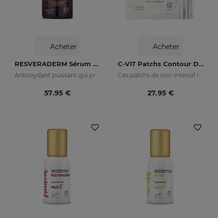
Acheter
Acheter
RESVERADERM Sérum Liposomal
C-VIT Patchs Contour Des Yeux
Antioxydant puissant qui protège la peau des agressions extérieures
Ces patchs de soin intensif redonneront à votre regard un aspect éclatant de santé et rehausseront son éclat
57.95 €
27.95 €