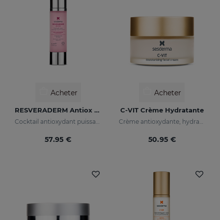
Acheter
Acheter
RESVERADERM Antiox Concentré Anti-Âge
C-VIT Crème Hydratante
Cocktail antioxydant puissant au resvératrol
Crème antioxydante, hydratante, anti-rides et illuminatrice
57.95 €
50.95 €