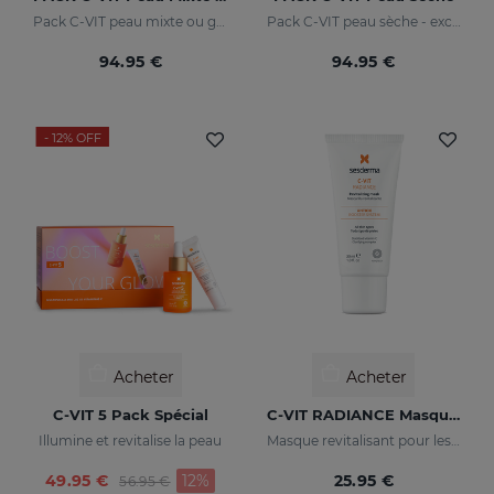
Pack C-VIT peau mixte ou grasse - exclusif en ligne
Pack C-VIT peau sèche - exclusif en ligne
94.95 €
94.95 €
- 12%
OFF
Acheter
Acheter
C-VIT 5 Pack Spécial
C-VIT RADIANCE Masque Revitalisant
Illumine et revitalise la peau
Masque revitalisant pour les peaux fatiguées, ternes ou en manque d'éclat
Price reduced from
to
49.95 €
12%
25.95 €
56.95 €