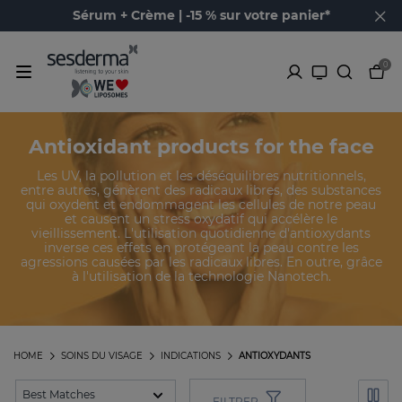
Sérum + Crème | -15 % sur votre panier*
0
Antioxidant products for the face
Les UV, la pollution et les déséquilibres nutritionnels,
entre autres, génèrent des radicaux libres, des substances
qui oxydent et endommagent les cellules de notre peau
et causent un stress oxydatif qui accélère le
vieillissement. L'utilisation quotidienne d'antioxydants
inverse ces effets en protégeant la peau contre les
agressions causées par les radicaux libres. En outre, grâce
à l'utilisation de la technologie Nanotech.
HOME
SOINS DU VISAGE
INDICATIONS
ANTIOXYDANTS
FILTRER