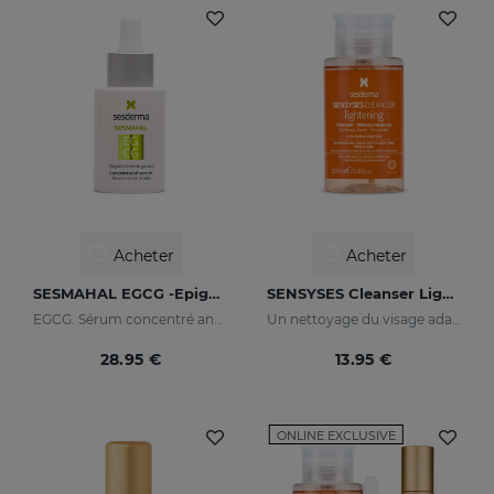
Acheter
Acheter
SESMAHAL EGCG -Epigallocatechin Gallate
SENSYSES Cleanser Lightening
EGCG. Sérum concentré antioxydante
Un nettoyage du visage adapté à votre peau
28.95 €
13.95 €
ONLINE EXCLUSIVE