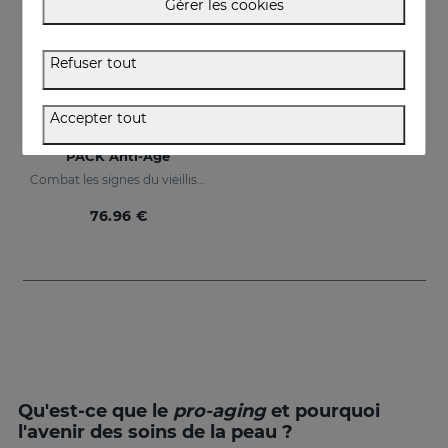
Gérer les cookies
Refuser tout
Accepter tout
Acheter
PACK Anti-Âge
Combat les signes du vieillissement
76.96 €
Qu'est-ce que le
pro-aging
et pourquoi
l'avenir des soins de la peau ?