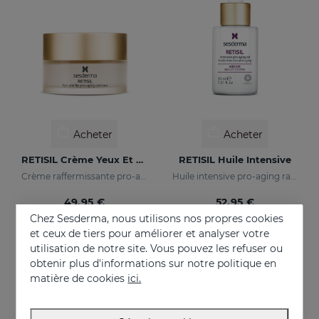
Acheter
Acheter
RETISIL Crème Yeux Et Lèvres
RETISIL Huile Intensive
Crème raffermissante pro-aging pour le contour des yeux et des lèvres
Huile intensive pro-aging raffermissante et réduisant les rides
49.95 €
52.95 €
Chez Sesderma, nous utilisons nos propres cookies
et ceux de tiers pour améliorer et analyser votre
utilisation de notre site. Vous pouvez les refuser ou
obtenir plus d'informations sur notre politique en
matière de cookies
ici.