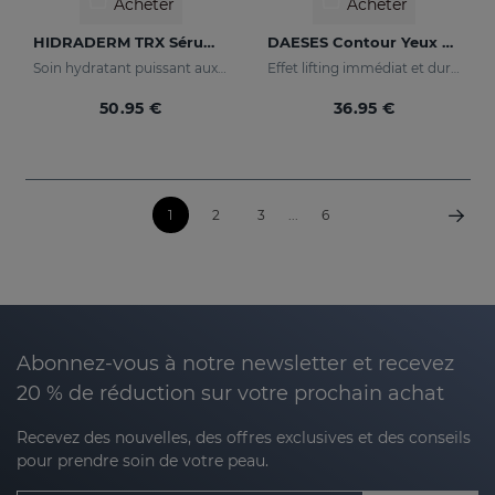
Acheter
Acheter
HIDRADERM TRX Sérum Liposomal
DAESES Contour Yeux Et Lèvres
Soin hydratant puissant aux propriétés éclaircissantes
Effet lifting immédiat et durable
50.95 €
36.95 €
1
2
3
...
6
Abonnez-vous à notre newsletter et recevez
20 % de réduction sur votre prochain achat
Recevez des nouvelles, des offres exclusives et des conseils
pour prendre soin de votre peau.