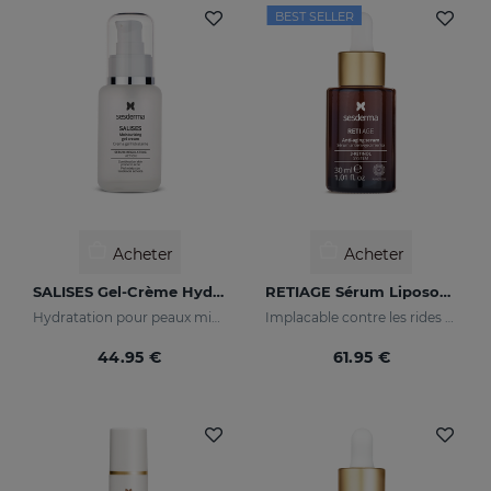
BEST SELLER
Acheter
Acheter
SALISES Gel-Crème Hydratant
RETIAGE Sérum Liposomal
Hydratation pour peaux mixtes à tendance acnéique
Implacable contre les rides et doux avec votre peau
44.95 €
61.95 €