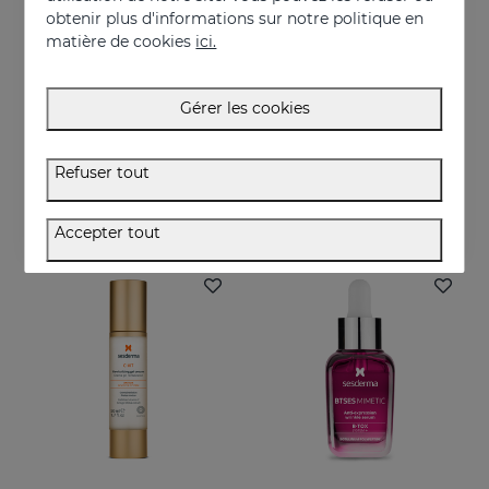
obtenir plus d'informations sur notre politique en
matière de cookies
ici.
Acheter
Acheter
Gérer les cookies
FERULAC Crème Antioxydante
C-VIT Crème Hydratante
Atténue les photodommages graves
Crème antioxydante, hydratante, anti-rides et illuminatrice
Refuser tout
61.95 €
50.95 €
Accepter tout