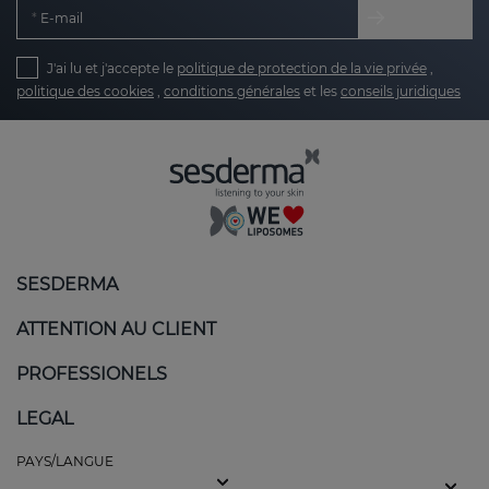
E-mail
J'ai lu et j'accepte le
politique de protection de la vie privée
,
politique des cookies
,
conditions générales
et les
conseils juridiques
SESDERMA
ATTENTION AU CLIENT
PROFESSIONELS
LEGAL
PAYS/LANGUE