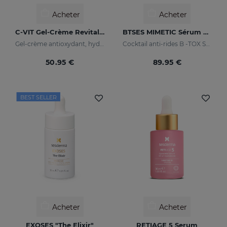
Acheter
Acheter
C-VIT Gel-Crème Revitalisant
BTSES MIMETIC Sérum Anti-Rides D'expression
Gel-crème antioxydant, hydratane, anti-rides et illuminateur
Cocktail anti-rides B -TOX SYSTEM +
50.95 €
89.95 €
BEST SELLER
Acheter
Acheter
EXOSES "The Elixir"
RETIAGE 5 Serum