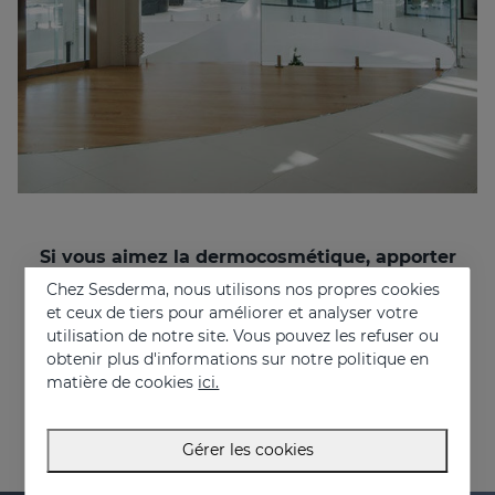
Si vous aimez la dermocosmétique, apporter
des solutions aux problèmes des gens, et que
Chez Sesderma, nous utilisons nos propres cookies
vous souhaitez travailler dans un
et ceux de tiers pour améliorer et analyser votre
environnement multinational et multiculturel,
utilisation de notre site. Vous pouvez les refuser ou
rejoignez-nous !
obtenir plus d'informations sur notre politique en
recruitment@sesderma.com
matière de cookies
ici.
Gérer les cookies