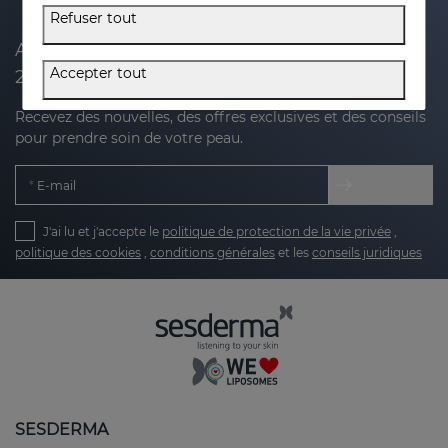
Refuser tout
Abonnez-vous à notre newsletter et recevez
Accepter tout
20 % de réduction sur votre prochain achat
Recevez des nouvelles, des offres exclusives et des conseils
pour prendre soin de votre peau.
E-mail
J'ai lu et j'accepte le
politique de protection de la vie privée
,
politique des cookies
,
conditions générales
et les
conseils juridiques
SESDERMA