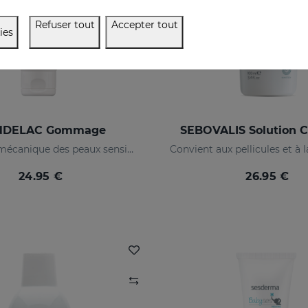
Refuser tout
Accepter tout
ies
DELAC Gommage
SEBOVALIS Solution Ca
Exfoliation mécanique des peaux sensibles
24.95 €
26.95 €