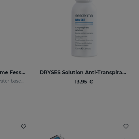
BABYSES Crème Érythème Fessier
DRYSES Solution Anti-Transpirante
Babyses Diaper Cream is a water-based paste formulated to protect, relieve and repair possible irritations and redness of the baby's delicate and sensitive skin.
13.95 €