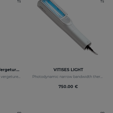
ESTRYSES Sérum Anti-Vergetures Forte
VITISES LIGHT
Traitement choc intensif des vergetures choc (blanc nacré)
Photodynamic narrow bandwidth therapy device
750.00 €