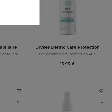
pillaire
Dryses Dermo Care Protection
Convient aux pellicules et à la desquamation du cuir chevelu
Déodorant spray protection 48h.
13.95 €