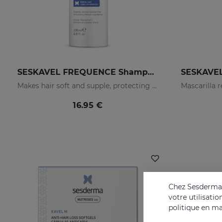
SESKAVEL FREQUENCE Shampooing Fréquence
Makes hair soft and supple, protecting it from oxidative damage and external agents.
16.95 €
Chez Sesderma, 
votre utilisati
politique en ma