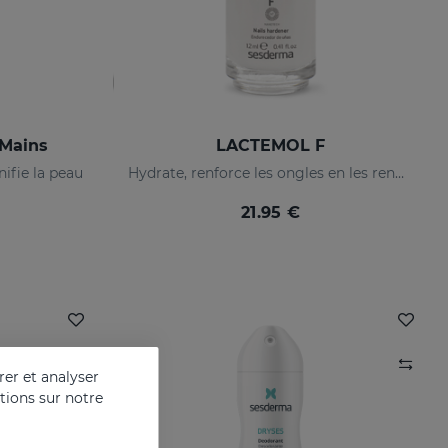
Mains
LACTEMOL F
ifie la peau
Hydrate, renforce les ongles en les rendant plus souples et résistants.
21.95 €
er et analyser
ations sur notre