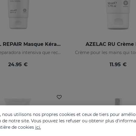
SESKAVEL REPAIR Masque Kératine
AZELAC RU Crème 
Mascarilla reparadora intensiva que reconstruye, nutre el cabello y evita el encrespamiento.
Crème pour les mains qui ton
24.95 €
11.95 €
nous utilisons nos propres cookies et ceux de tiers pour amélior
on de notre site. Vous pouvez les refuser ou obtenir plus d'inform
tière de cookies
ici.