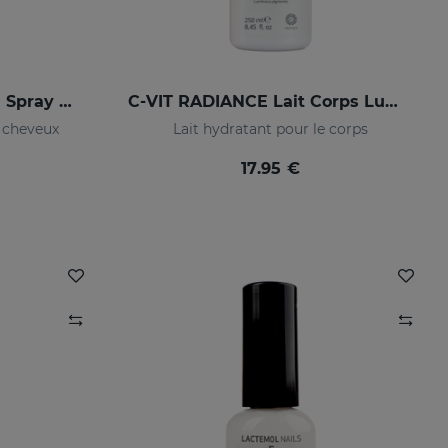
SESKAVELl LF GROWTH Spray Redensifiant Anti-Chute
C-VIT RADIANCE Lait Corps Lumineux
e cheveux
Lait hydratant pour le corps
17.95 €