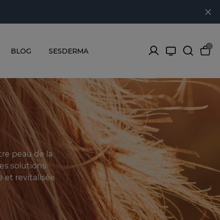
0
BLOG
SESDERMA
re peau de la
es solutions
et revitalisée