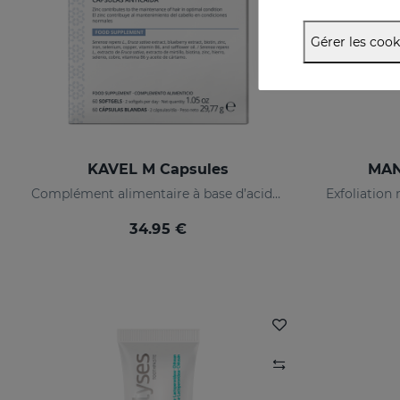
Gérer les cook
KAVEL M Capsules
MAN
Complément alimentaire à base d’acides aminés pour des cheveux plus denses et solides.
34.95 €