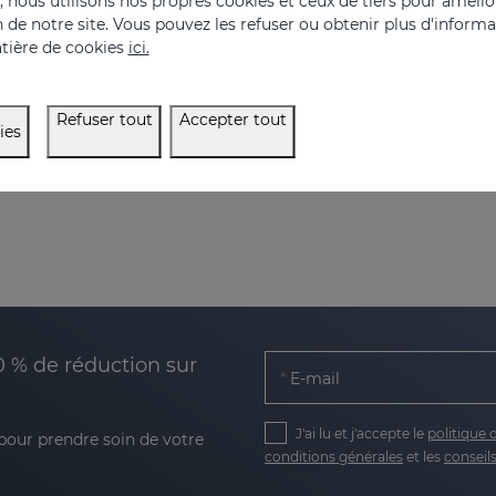
nous utilisons nos propres cookies et ceux de tiers pour amélior
on de notre site. Vous pouvez les refuser ou obtenir plus d'inform
Crème raffermissante pour les seins et le corps
Lait corporel raffermi
tière de cookies
ici.
39.95 €
34.95 €
Refuser tout
Accepter tout
ies
0 % de réduction sur
E-mail
J'ai lu et j'accepte le
politique 
 pour prendre soin de votre
conditions générales
et les
conseils