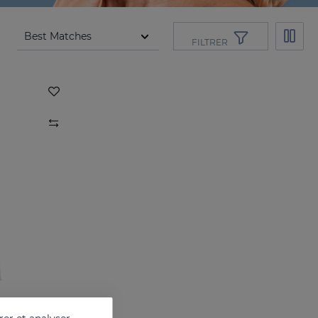
FILTRER
DAESES Lait Corporel Raffermissant