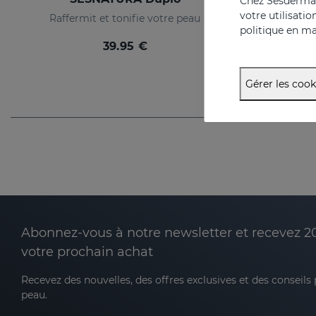
Chez Sesderma, 
votre utilisati
Raffermit et tonifie votre peau
politique en ma
39.95 €
Gérer les cook
Abonnez-vous à notre newsletter et recevez 2
votre prochain achat
Recevez des nouvelles, des offres exclusives et des conseils
peau.