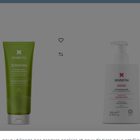
SESNATURA Créme Raffermissante Pour Le Corps Et Le Buste