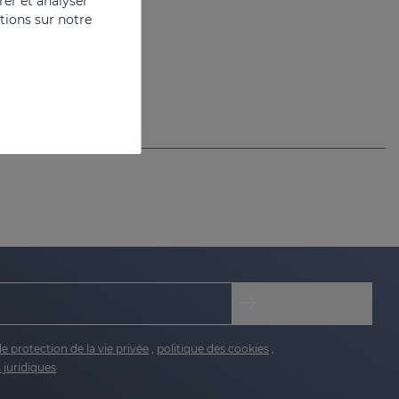
er et analyser
ations sur notre
ssant
de protection de la vie privée
,
politique des cookies
,
 juridiques