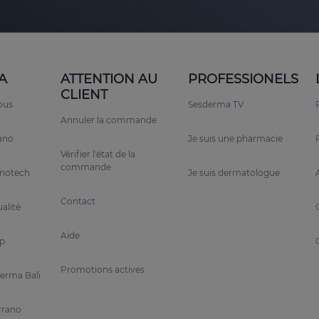
A
ATTENTION AU
PROFESSIONELS
CLIENT
ous
Sesderma TV
Annuler la commande
rano
Je suis une pharmacie
Vérifier l'état de la
commande
anotech
Je suis dermatologue
Contact
alité
Aide
p
Promotions actives
erma Bali
rrano