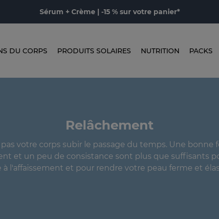
Sérum + Crème | -15 % sur votre panier*
NS DU CORPS
PRODUITS SOLAIRES
NUTRITION
PACKS
Relâchement
z pas votre corps subir le passage du temps. Une bonne 
nt et un peu de consistance sont plus que suffisants 
 à l'affaissement et pour rendre votre peau ferme et élas