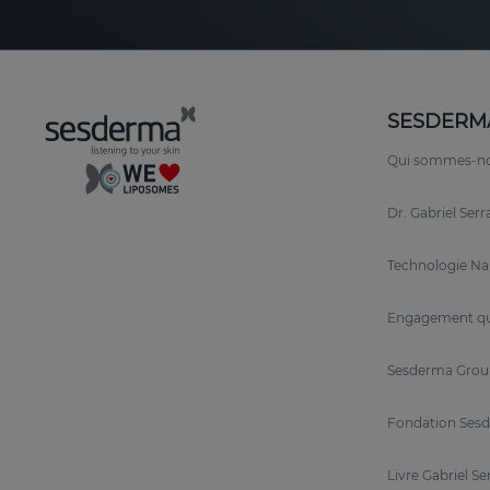
SESDERM
Qui sommes-n
Dr. Gabriel Ser
Technologie N
Engagement qu
Sesderma Grou
Fondation Sesd
Livre Gabriel Se