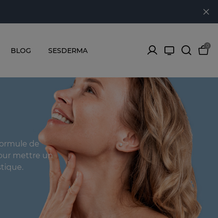
0
BLOG
SESDERMA
formule de
pour mettre un
tique.