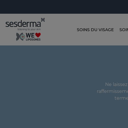
SOINS DU VISAGE
SOI
Ne laisse
raffermisseme
terme