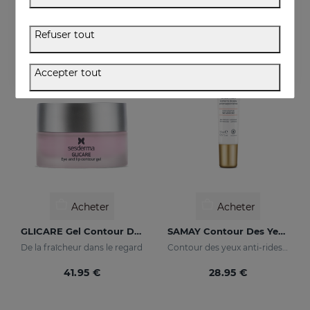
36.95 €
36.95 €
Refuser tout
Accepter tout
Acheter
Acheter
GLICARE Gel Contour Des Yeux Et Des Lèvres
SAMAY Contour Des Yeux
De la fraîcheur dans le regard
Contour des yeux anti-rides pour peaux sensibles
41.95 €
28.95 €