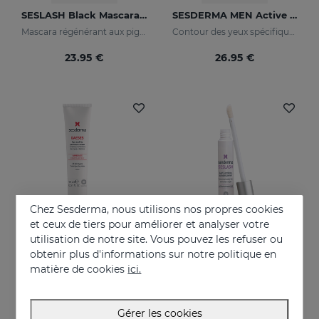
SESLASH Black Mascara Régénérant
SESDERMA MEN Active Contour Des Yeux
Mascara régénérant aux pigments noirs
Contour des yeux spécifique pour la peau masculine
23.95 €
26.95 €
Chez Sesderma, nous utilisons nos propres cookies
et ceux de tiers pour améliorer et analyser votre
utilisation de notre site. Vous pouvez les refuser ou
obtenir plus d'informations sur notre politique en
Acheter
Acheter
matière de cookies
ici.
DAESES Contour Yeux Et Lèvres
SESLASH Sérum
Effet lifting immédiat et durable
Je dit « oui » aux cils XXL !
Gérer les cookies