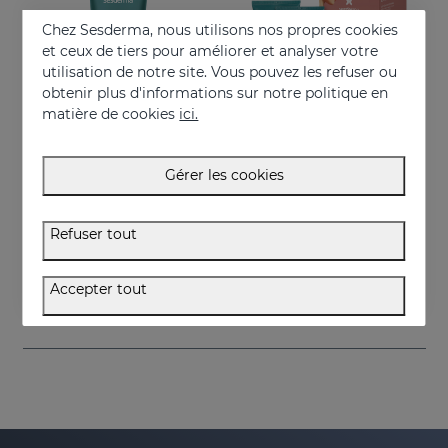
Chez Sesderma, nous utilisons nos propres cookies
et ceux de tiers pour améliorer et analyser votre
utilisation de notre site. Vous pouvez les refuser ou
obtenir plus d'informations sur notre politique en
matière de cookies
ici.
Gérer les cookies
Acheter
Acheter
ESTRYSES Lotion Anti-Vergetures
ESTRYSES Duplo
Refuser tout
Lotion pour prévenir et améliorer les vergetures
Prévient et atténue les vergetures
34.95 €
34.95 €
Accepter tout