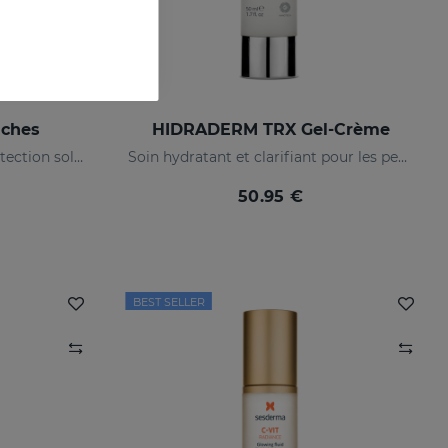
aches
HIDRADERM TRX Gel-Crème
Routine anti-taches avec protection solaire
Soin hydratant et clarifiant pour les peaux mixtes
50.95 €
BEST SELLER