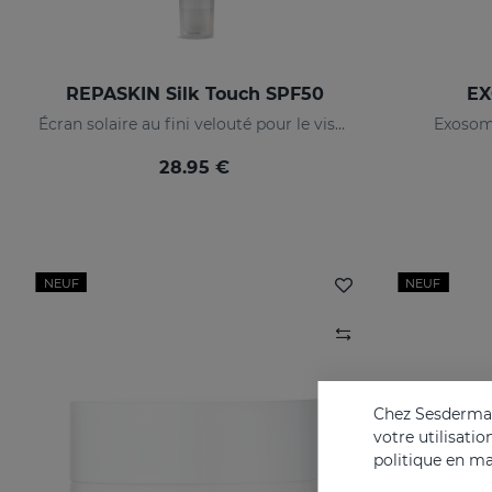
REPASKIN Silk Touch SPF50
EX
Écran solaire au fini velouté pour le visage
Exosom
28.95 €
NEUF
NEUF
Chez Sesderma, 
votre utilisati
politique en ma