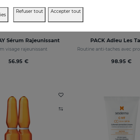
Refuser tout
Accepter tout
ies
Y Sérum Rajeunissant
PACK Adieu Les T
m visage rajeunissant
56.95 €
98.95 €