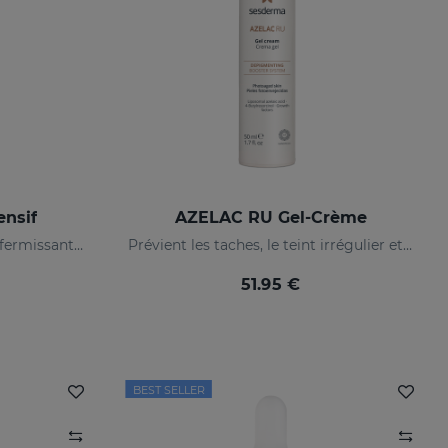
ensif
AZELAC RU Gel-Crème
Sérum intensif pro-aging raffermissant et réducteur de rides
Prévient les taches, le teint irrégulier et les rides sur la peau
51.95 €
BEST SELLER