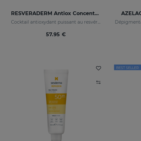
RESVERADERM Antiox Concentré Anti-Âge
AZELAC
Cocktail antioxydant puissant au resvératrol
57.95 €
BEST SELLER