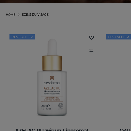
HOME
SOINS DU VISAGE
BEST SELLER
BEST SELLER
AZELAC RU Sérum Liposomal
C-VI