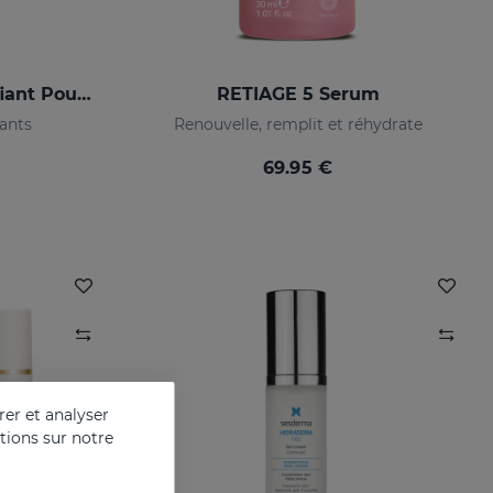
SESCACAY Sérum Fortifiant Pour Ongles
RETIAGE 5 Serum
tants
Renouvelle, remplit et réhydrate
69.95 €
er et analyser
ations sur notre