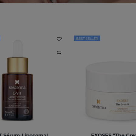
BEST SELLER
T Sérum Liposomal
EXOSES "The Cr