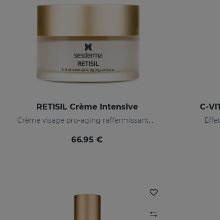
RETISIL Crème Intensive
C-VI
Crème visage pro-aging raffermissante et anti-rides
Effe
66.95 €