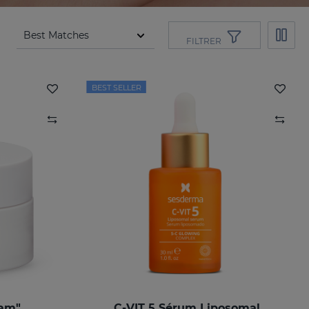
FILTRER
BEST SELLER
eam"
C-VIT 5 Sérum Liposomal