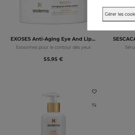
Gérer les cook
EXOSES Anti-Aging Eye And Lip Contour
SESCACA
Exosomes pour le contour des yeux
Séru
55.95 €