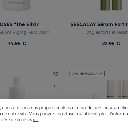
OSES "The Elixir"
e Anti-Aging Revolution
Ongles forts et résis
74.95 €
22.95 €
ONLINE EXCLUSIVE
nous utilisons nos propres cookies et ceux de tiers pour amélior
on de notre site. Vous pouvez les refuser ou obtenir plus d'inform
tière de cookies
ici.