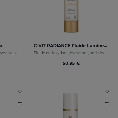
e
C-VIT RADIANCE Fluide Lumineux
Crème de soin teintée, antioxydante, à la vitamine C et à l'acide hyaluronique
Fluide antioxydant, hydratant, anti-rides et illuminateur
50.95 €