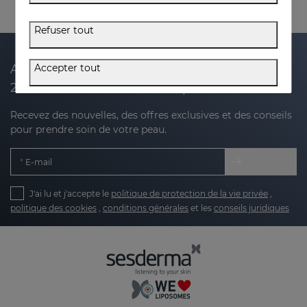
Refuser tout
Accepter tout
Abonnez-vous à notre newsletter et recevez
20 % de réduction sur votre prochain achat
Recevez des nouvelles, des offres exclusives et des conseils
pour prendre soin de votre peau.
E-mail
J'ai lu et j'accepte le
politique de protection de la vie privée
,
politique des cookies
,
conditions générales
et les
conseils juridiques