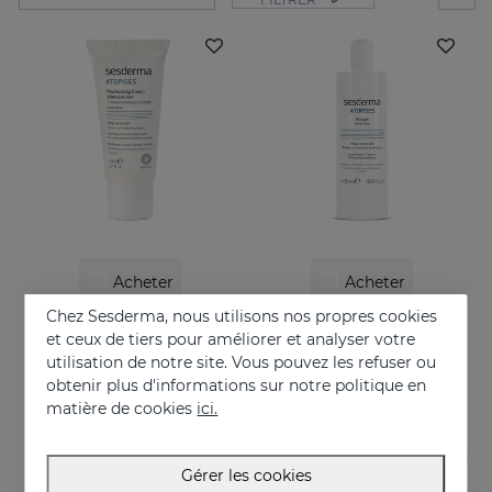
Acheter
Acheter
Chez Sesderma, nous utilisons nos propres cookies
ATOPISES Crème Hydratante Soin Intensif
ATOPISES Gel De Bain
et ceux de tiers pour améliorer et analyser votre
Pour les peaux à tendance topique
Pour les peaux à tendance topique
utilisation de notre site. Vous pouvez les refuser ou
obtenir plus d'informations sur notre politique en
26.95 €
12.95 €
matière de cookies
ici.
Gérer les cookies