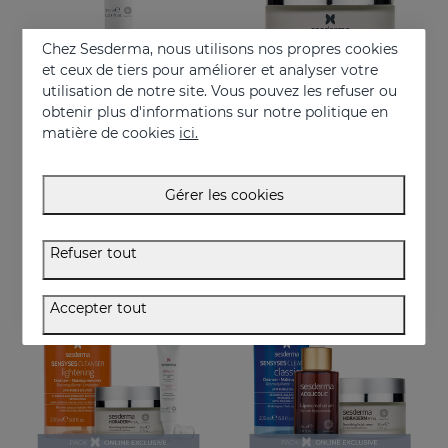
Chez Sesderma, nous utilisons nos propres cookies
et ceux de tiers pour améliorer et analyser votre
utilisation de notre site. Vous pouvez les refuser ou
obtenir plus d'informations sur notre politique en
Acheter
Acheter
matière de cookies
ici.
HIDRADERM HYAL Contour Des Yeux
HIDRADERM HYAL Crème Nourrissante
Hydratation puissance 3 pour le contour des yeux
Crème nourrissante pour les peaux sèches
Gérer les cookies
30.95 €
46.95 €
Refuser tout
ONLINE EXCLUSIVE
ONLINE EXCLUSIVE
Accepter tout