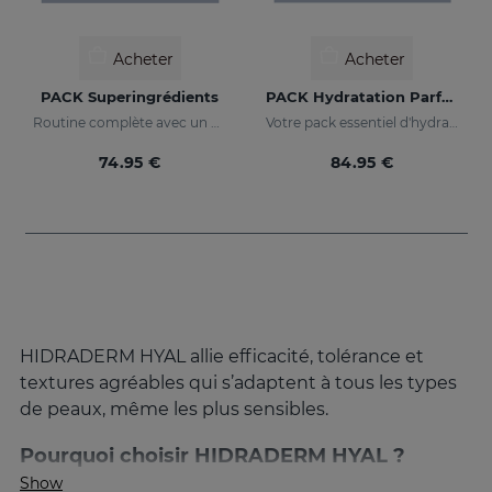
Acheter
Acheter
PACK Superingrédients
PACK Hydratation Parfaite
Routine complète avec un maximum d'hydratation, d'éclat et d'action anti-âge.
Votre pack essentiel d'hydratation
74.95 €
84.95 €
HIDRADERM HYAL allie efficacité, tolérance et
textures agréables qui s’adaptent à tous les types
de peaux, même les plus sensibles.
Pourquoi choisir HIDRADERM HYAL ?
Show
Une peau hydratée est une peau saine, mais