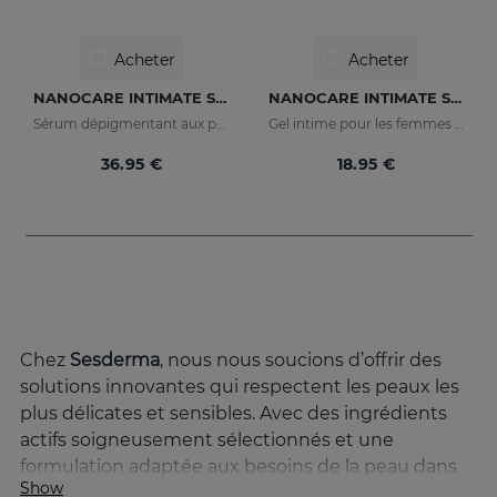
Acheter
Acheter
NANOCARE INTIMATE Sérum Éclaircissant
NANOCARE INTIMATE Sensual Care
Sérum dépigmentant aux principes actifs qui améliorent le tonus et l'apparence de la zone intime.
Gel intime pour les femmes dont les principes actifs aident à augmenter la sensibilité de la zone intime.
36.95 €
18.95 €
Chez
Sesderma
, nous nous soucions d’offrir des
solutions innovantes qui respectent les peaux les
plus délicates et sensibles. Avec des ingrédients
actifs soigneusement sélectionnés et une
formulation adaptée aux besoins de la peau dans
Show
cette zone délicate, NANOCARE INTIMATE est le