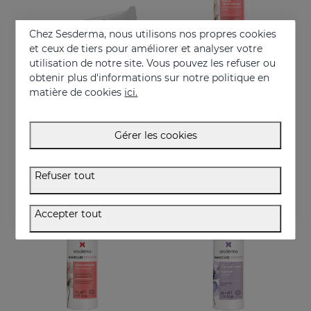
Chez Sesderma, nous utilisons nos propres cookies
et ceux de tiers pour améliorer et analyser votre
utilisation de notre site. Vous pouvez les refuser ou
obtenir plus d'informations sur notre politique en
Acheter
Acheter
matière de cookies
ici.
NANOCARE INTIMATE PERFECT CARE8*5ML
NANOCARE INTIMATE Gel De Rajeunissement Génital
Crema-gel hidratante especialmente indicado para la sequedad vaginal
Aide à améliorer l'apparence de la zone intime féminine
Gérer les cookies
36.95 €
36.95 €
Refuser tout
Accepter tout