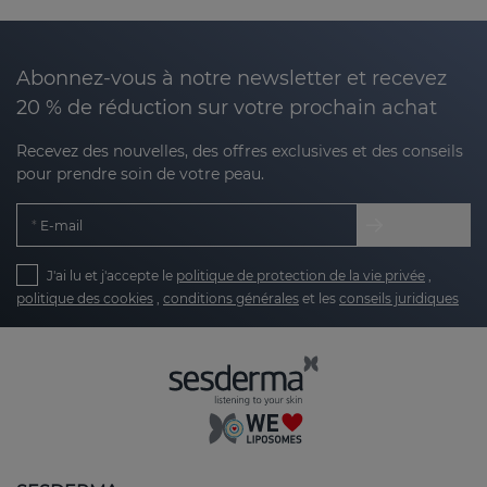
choix parfait pour ceux qui cherchent à maintenir
l'équilibre et le bien-être dans leur zone intime.
Abonnez-vous à notre newsletter et recevez
Pourquoi choisir Nanocare Intimate ?
20 % de réduction sur votre prochain achat
Prendre soin de la zone intime est essentiel pour
Recevez des nouvelles, des offres exclusives et des conseils
préserver le bien-être personnel. Nanocare
pour prendre soin de votre peau.
Intimate de Sesderma est spécialement formulé
pour
agir sur la peau de la zone intime féminine
E-mail
avec un maximum de délicatesse et d'efficacité.
La ligne Nanocare Intimate
se concentre non
J'ai lu et j'accepte le
politique de protection de la vie privée
,
politique des cookies
,
conditions générales
et les
conseils juridiques
seulement sur le nettoyage, mais aussi sur
l'hydratation, la protection et le soulagement des
irritations ou de l'inconfort dans la zone intime.
Si
vous recherchez une solution complète, fiable et
testée dermatologiquement, NANOCARE
INTIMATE est votre allié idéal.
Technologie Nanotech : innovation pour