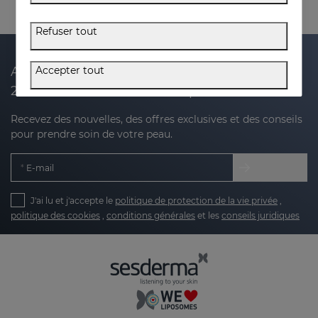
Refuser tout
Accepter tout
Abonnez-vous à notre newsletter et recevez
20 % de réduction sur votre prochain achat
Recevez des nouvelles, des offres exclusives et des conseils
pour prendre soin de votre peau.
E-mail
J'ai lu et j'accepte le
politique de protection de la vie privée
,
politique des cookies
,
conditions générales
et les
conseils juridiques