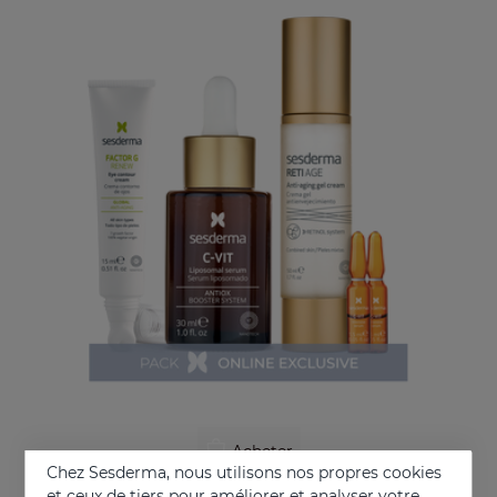
Acheter
Chez Sesderma, nous utilisons nos propres cookies
PACK Anti-Âge Et Éclat
et ceux de tiers pour améliorer et analyser votre