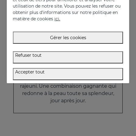
123.95 €
utilisation de notre site. Vous pouvez les refuser ou
obtenir plus d'informations sur notre politique en
matière de cookies
ici.
Gérer les cookies
Pack Défi du temps
Refuser tout
La routine anti-âge complète conçue
pour améliorer la texture de la peau et lui
Accepter tout
donner un aspect plus uniforme et
rajeuni. Une combinaison gagnante qui
redonne à la peau toute sa splendeur,
jour après jour.