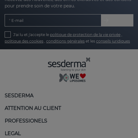
pour prendre soin de votre peau.
E-mail
J'ai lu et j'accepte le
politique de protection de la vie privée
,
politique des cookies
,
conditions générales
et les
conseils juridiques
SESDERMA
ATTENTION AU CLIENT
PROFESSIONELS
LEGAL