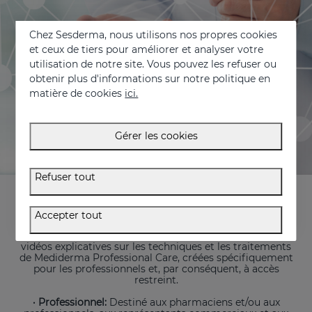
Chez Sesderma, nous utilisons nos propres cookies
et ceux de tiers pour améliorer et analyser votre
utilisation de notre site. Vous pouvez les refuser ou
obtenir plus d'informations sur notre politique en
matière de cookies
ici.
Gérer les cookies
Refuser tout
Destiné à la fois au public professionnel et au
consommateur final, il comporte différentes sections :
Accepter tout
· Medical Academy
et
Mediderma Academy:
dédiées à la
formation des professionnels de la santé par le biais de
vidéos explicatives sur les techniques et les traitements
de Mediderma Professional Care, créées spécifiquement
pour les professionnels et, par conséquent, à accès
restreint.
· Professionnel:
Destiné aux pharmaciens et/ou aux