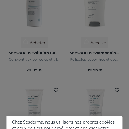
Acheter
Acheter
SEBOVALIS Solution Capillaire
SEBOVALIS Shampooing Traitant
Convient aux pellicules et à la desquamation du cuir chevelu
Pellicules, séborrhée et desquamations du cuir chevelu
26.95 €
19.95 €
Chez Sesderma, nous utilisons nos propres cookies
et ceux de tiers pour améliorer et analyser votre