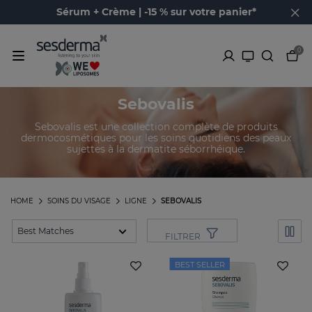
Sérum + Crème | -15 % sur votre panier*
0
Sebovalis
Sebovalis est une collection complète de produits
dermocosmétiques pour les soins quotidiens des peaux
sujettes à la dermatite séborrhéique.
HOME
SOINS DU VISAGE
LIGNE
SEBOVALIS
FILTRER
BEST SELLER