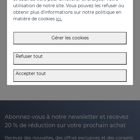
utilisation de notre site. Vous pouvez les refuser ou
obtenir plus d'informations sur notre politique en
matière de cookies
ici.
Acheter
Acheter
SEBOVALIS Crème
SEBOVALIS Gel Facial
Gérer les cookies
Rougeurs et desquamation
Traitement de la séborrhée faciale
26.95 €
26.95 €
Refuser tout
Accepter tout
Abonnez-vous à notre newsletter et recevez
20 % de réduction sur votre prochain achat
Recevez des nouvelles, des offres exclusives et des conseils