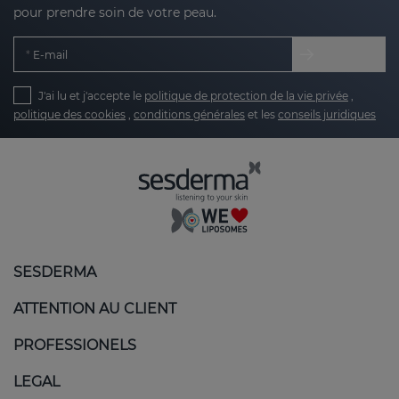
pour prendre soin de votre peau.
E-mail
J'ai lu et j'accepte le
politique de protection de la vie privée
,
politique des cookies
,
conditions générales
et les
conseils juridiques
SESDERMA
ATTENTION AU CLIENT
PROFESSIONELS
LEGAL