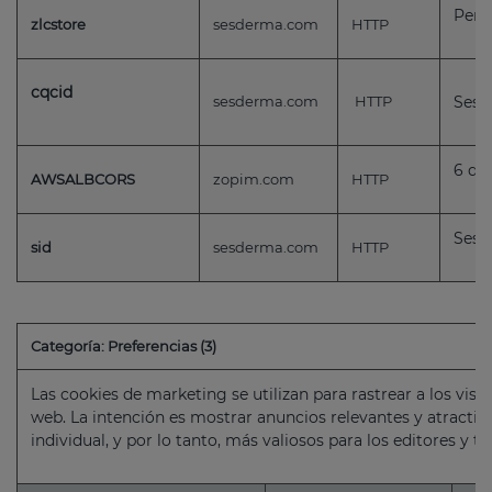
Pers
zlcstore
sesderma.com
HTTP
cqcid
sesderma.com
HTTP
Sess
6 día
AWSALBCORS
zopim.com
HTTP
Sess
sid
sesderma.com
HTTP
Categoría: Preferencias (3)
Las cookies de marketing se utilizan para rastrear a los visi
web. La intención es mostrar anuncios relevantes y atractivo
individual, y por lo tanto, más valiosos para los editores y t