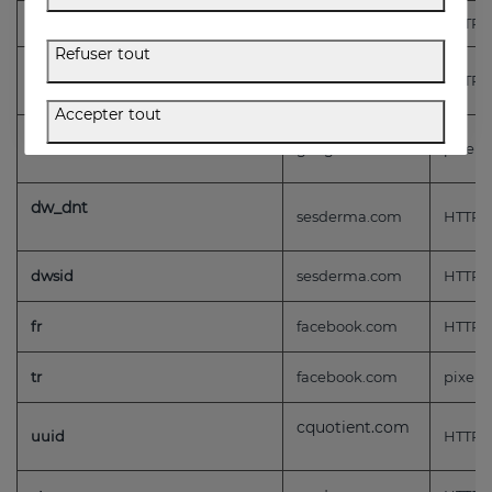
zlcmid
sesderma.com
HTTP
Refuser tout
fbp
sesderma.com
HTTP
Accepter tout
ads/ga-audiences
google.com
pixel
dw_dnt
sesderma.com
HTTP
dwsid
sesderma.com
HTTP
fr
facebook.com
HTTP
tr
facebook.com
pixel
cquotient.com
uuid
HTTP