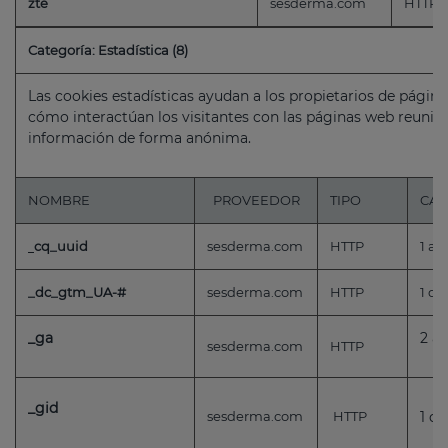
zte
sesderma.com
HTTP
Categoría: Estadística (8)
Las cookies estadísticas ayudan a los propietarios de pági
cómo interactúan los visitantes con las páginas web reuni
información de forma anónima.
NOMBRE
PROVEEDOR
TIPO
CAD
cq_uuid
sesderma.com
HTTP
1 añ
_dc_gtm_UA-#
sesderma.com
HTTP
1 dí
_ga
2 a
sesderma.com
HTTP
_gid
sesderma.com
HTTP
1 dí