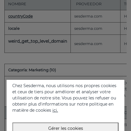
NOMBRE
PROVEEDOR
TI
countryCode
sesderma.com
HT
locale
sesderma.com
HT
weird_get_top_level_domain
sesderma.com
HT
Categoría: Marketing (10)
Las cookies de preferencias permiten a la página web reco
Chez Sesderma, nous utilisons nos propres cookies
cambia la forma en que la página se comporta o el aspecto
et ceux de tiers pour améliorer et analyser votre
idioma preferido o la región en la que usted se encuentra.
utilisation de notre site. Vous pouvez les refuser ou
obtenir plus d'informations sur notre politique en
matière de cookies
ici.
NOMBRE
PROVEEDOR
TIPO
cq_seg
sesderma.com
HTTP
Gérer les cookies