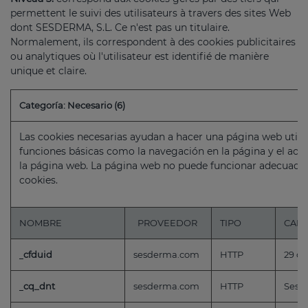
permettent le suivi des utilisateurs à travers des sites Web
dont SESDERMA, S.L. Ce n'est pas un titulaire.
Normalement, ils correspondent à des cookies publicitaires
ou analytiques où l'utilisateur est identifié de manière
unique et claire.
Categoría: Necesario (6)
Las cookies necesarias ayudan a hacer una página web utili
funciones básicas como la navegación en la página y el acc
la página web. La página web no puede funcionar adecuada
cookies.
NOMBRE
PROVEEDOR
TIPO
CAD
cfduid
sesderma.com
HTTP
29 dí
cq_dnt
sesderma.com
HTTP
Sessi