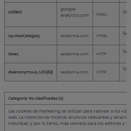
google-
collect
Ses
PIXEL
analytics.com
Ses
cq.viewCategory
sesderma.com
HTML
Ses
dwac
sesderma.com
HTTP
179 
dwanonymous_UID{32}
sesderma.com
HTTP
Categoría: No clasificadas (4)
Las cookies de marketing se utilizan para rastrear a los visi
web. La intención es mostrar anuncios relevantes y atractivo
individual, y por lo tanto, más valiosos para los editores y t