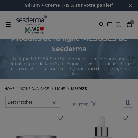
Sérum + Crème | -15 % sur votre panier*
0
Produits de la ligne MESOSES de
Sesderma
La ligne MESOSES de Sesderma est un soin anti-âge
global inspiré de la mésothérapie du visage, qui améliore
la luminosité, la fermeté et l’hydratation de la peau, sans
aiguilles.
HOME
SOINS DU VISAGE
LIGNE
MESOSES
FILTRER