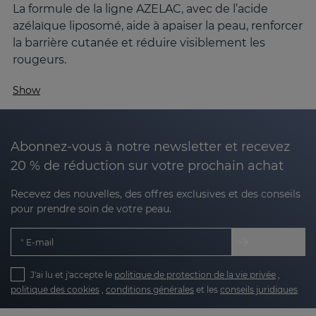
La formule de la ligne AZELAC, avec de l’acide
azélaïque liposomé, aide à apaiser la peau, renforcer
la barrière cutanée et réduire visiblement les
rougeurs.
Qu’est-ce que l'acide azélaïque et comment
Show
agit-il sur la peau ?
L'acide azélaïque est un
ingrédient naturel clé en
dermatologie pour ses multiples bienfaits :
Abonnez-vous à notre newsletter et recevez
20 % de réduction sur votre prochain achat
Apaisant
: réduit les rougeurs, les brûlures et
Recevez des nouvelles, des offres exclusives et des conseils
les sensations de brûlure.
pour prendre soin de votre peau.
Séborégulateur
: contrôle la sécrétion sébacée
E-mail
et normalise la kératinisation.
J'ai lu et j'accepte le
politique de protection de la vie privée
,
Dépigmentant doux
: atténue les taches
politique des cookies
,
conditions générales
et les
conseils juridiques
contribuant à un ton plus uniforme.