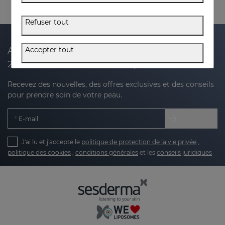
Refuser tout
Accepter tout
Abonnez-vous à notre newsletter et recevez
20 % de réduction sur votre prochain achat
Recevez des nouvelles, des offres exclusives et des conseils
pour prendre soin de votre peau.
E-mail
J'ai lu et j'accepte le
politique de protection de la vie privée
,
politique des cookies
,
conditions générales
et les
conseils juridiques