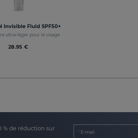
 Invisible Fluid SPF50+
re ultra-léger pour le visage
28.95 €
0 % de réduction sur
E-mail