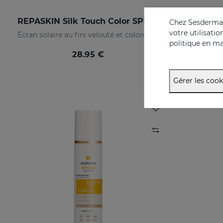
REPASKIN Silk Touch Color SPF50
Chez Sesderma, 
votre utilisati
Écran solaire au fini velouté et coloré pour le visage
Écran sol
politique en ma
28.95 €
Gérer les cook