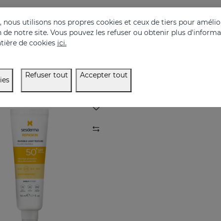
REPASKIN URBAN 365 Anti Age SPF50
REPASKIN Silk Touc
nous utilisons nos propres cookies et ceux de tiers pour amélior
on de notre site. Vous pouvez les refuser ou obtenir plus d'inform
aire anti-âge pour le visage
tière de cookies
ici.
30.95 €
28.95 €
Refuser tout
Accepter tout
ies