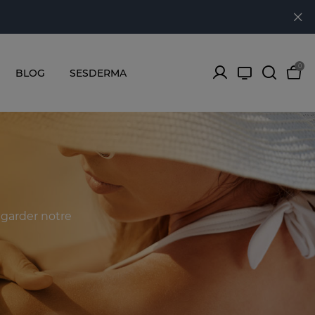
0
BLOG
SESDERMA
r garder notre