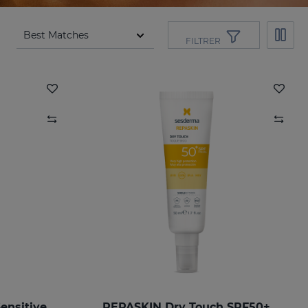
FILTRER
REPASKIN URBAN 365 Sensitive SPF50+
REPASKIN Dry Touch SPF50+