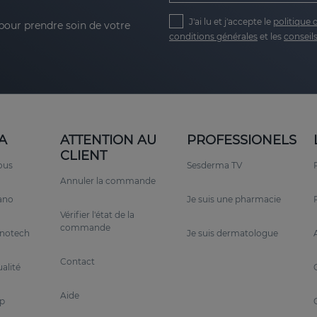
J'ai lu et j'accepte le
politique 
 pour prendre soin de votre
conditions générales
et les
conseils
A
ATTENTION AU
PROFESSIONELS
CLIENT
ous
Sesderma TV
Annuler la commande
rano
Je suis une pharmacie
Vérifier l'état de la
commande
anotech
Je suis dermatologue
Contact
alité
Aide
p