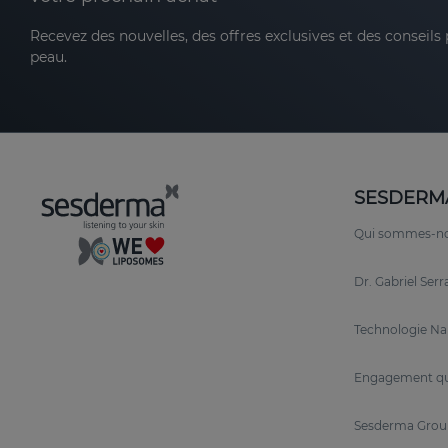
Recevez des nouvelles, des offres exclusives et des conseils
peau.
SESDERM
Qui sommes-n
Dr. Gabriel Ser
Technologie N
Engagement qu
Sesderma Grou