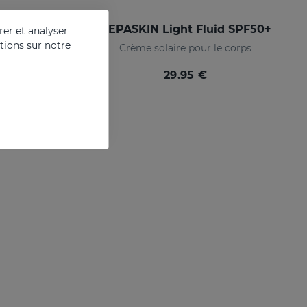
h SPF50
REPASKIN Light Fluid SPF50+
er et analyser
ations sur notre
Écran solaire au fini velouté pour le visage
Crème solaire pour le corps
29.95 €