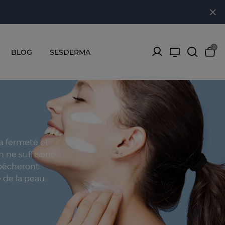
0
BLOG
SESDERMA
la fermeté et
n ne suffisent
mpêcheront
 de la peau.