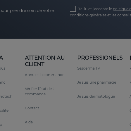
J'ai lu et j'accepte le
politique 
 pour prendre soin de votre
conditions générales
et les
conseils
A
ATTENTION AU
PROFESSIONELS
CLIENT
ous
Sesderma TV
Annuler la commande
rano
Je suis une pharmacie
Vérifier l'état de la
commande
anotech
Je suis dermatologue
Contact
alité
Aide
p