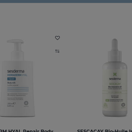
HIDRADERM HYAL Repair Body Milk
SESCACAY Bio-Huile I