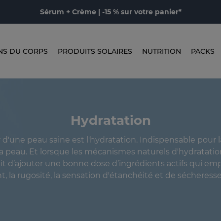
Sérum + Crème | -15 % sur votre panier*
NS DU CORPS
PRODUITS SOLAIRES
NUTRITION
PACKS
Hydratation
r d'une peau saine est l'hydratation. Indispensable pour 
 la peau. Et lorsque les mécanismes naturels d'hydratatio
uffit d’ajouter une bonne dose d’ingrédients actifs qui e
nt, la rugosité, la sensation d'étanchéité et de sécheresse