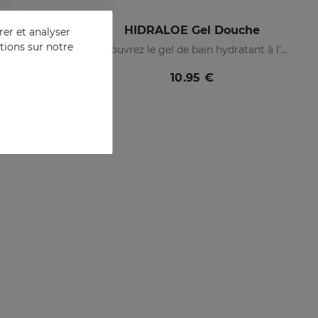
HIDRALOE Gel Douche
er et analyser
ations sur notre
 oils
Découvrez le gel de bain hydratant à l'aloe vera idéal pour toute la famille, même pour les peaux les plus sensibles et la peau immature des bébés
10.95 €