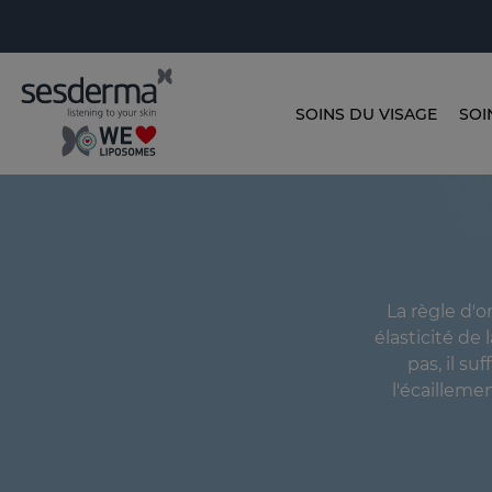
SOINS DU VISAGE
SOI
La règle d'o
élasticité de
pas, il s
l'écailleme