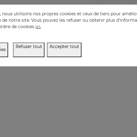
COLIC Lait Corporel
SUBLIME OIL
nous utilisons nos propres cookies et ceux de tiers pour amélior
on de notre site. Vous pouvez les refuser ou obtenir plus d'inform
Des résultats étonnants pour une peau renouvelée
With 7 essential plant
tière de cookies
ici.
34.95 €
22.95 €
Refuser tout
Accepter tout
ies