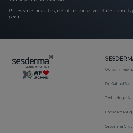
Recevez des nouvelles, des offres exclusives et des conseils
peau.
SESDERM
Qui sommes-n
Dr. Gabriel Ser
Technologie N
Engagement qu
Sesderma Grou