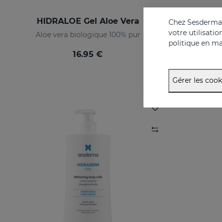
HIDRALOE Gel Aloe Vera
ACGLI
Chez Sesderma, 
votre utilisati
Aloe vera biologique 100% pur
politique en ma
16.95 €
Gérer les cook