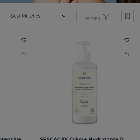
FILTRER
ntensive
SESCACAY Crème Hydratante Pour Le Corps