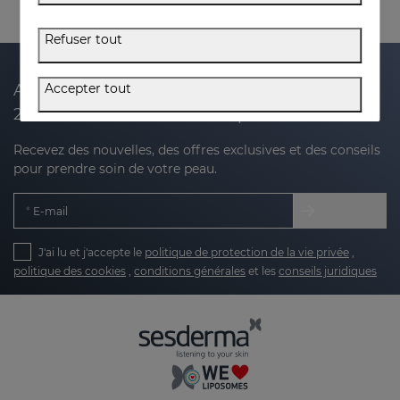
Refuser tout
Accepter tout
Abonnez-vous à notre newsletter et recevez
20 % de réduction sur votre prochain achat
Recevez des nouvelles, des offres exclusives et des conseils
pour prendre soin de votre peau.
E-mail
J'ai lu et j'accepte le
politique de protection de la vie privée
,
politique des cookies
,
conditions générales
et les
conseils juridiques