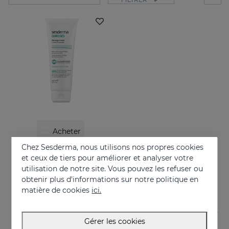
Acheter
Chez Sesderma, nous utilisons nos propres cookies
QUIROSES Creme De Massage
et ceux de tiers pour améliorer et analyser votre
Relieves the feeling of fatigue after physical exertion, providing a pleasant sensation of well-being.
utilisation de notre site. Vous pouvez les refuser ou
obtenir plus d'informations sur notre politique en
24.95 €
matière de cookies
ici.
Gérer les cookies