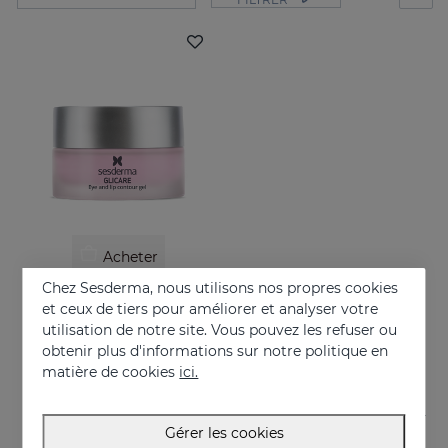
Acheter
Chez Sesderma, nous utilisons nos propres cookies
GLICARE Gel Contour Des Yeux Et Des Lèvres
et ceux de tiers pour améliorer et analyser votre
De la fraîcheur dans le regard
utilisation de notre site. Vous pouvez les refuser ou
obtenir plus d'informations sur notre politique en
41.95 €
matière de cookies
ici.
Gérer les cookies