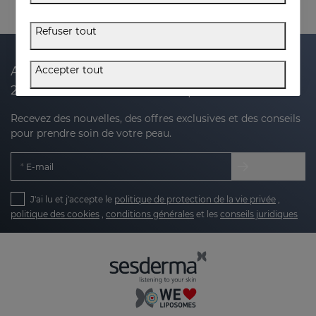
Refuser tout
Accepter tout
Abonnez-vous à notre newsletter et recevez
20 % de réduction sur votre prochain achat
Recevez des nouvelles, des offres exclusives et des conseils
pour prendre soin de votre peau.
E-mail
J'ai lu et j'accepte le
politique de protection de la vie privée
,
politique des cookies
,
conditions générales
et les
conseils juridiques