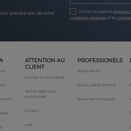
J'ai lu et j'accepte le
politique 
 pour prendre soin de votre
conditions générales
et les
conseils
A
ATTENTION AU
PROFESSIONELS
CLIENT
ous
Sesderma TV
Annuler la commande
rano
Je suis une pharmacie
Vérifier l'état de la
commande
anotech
Je suis dermatologue
Contact
alité
Aide
p