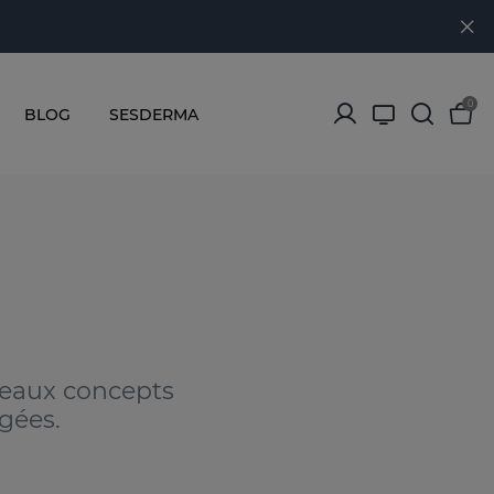
0
BLOG
SESDERMA
veaux concepts
gées.