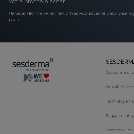
votre prochain achat
Recevez des nouvelles, des offres exclusives et des conseils
peau.
SESDERM
Qui sommes-n
Dr. Gabriel Ser
Technologie N
Engagement qu
Sesderma Grou