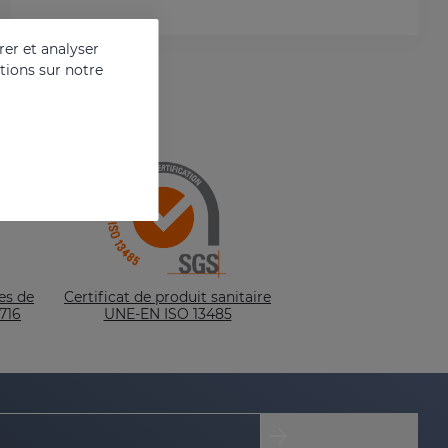
er et analyser
ations sur notre
es de
Certificat de produit sanitaire
716
UNE-EN ISO 13485