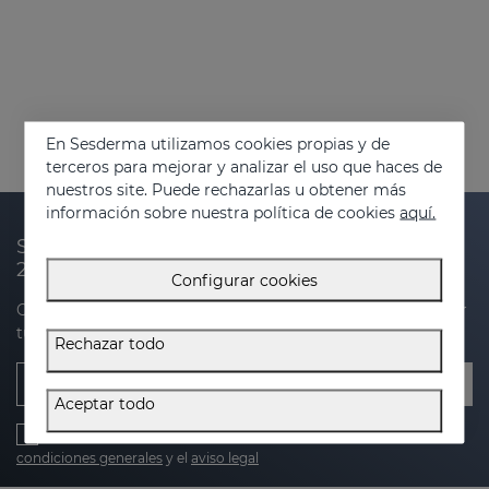
En Sesderma utilizamos cookies propias y de
terceros para mejorar y analizar el uso que haces de
nuestros site. Puede rechazarlas u obtener más
información sobre nuestra política de cookies
aquí.
Suscríbete a nuestra newsletter y recibe un
20% de descuento en tu próxima compra
Configurar cookies
Obtén novedades, ofertas exclusivas y consejos para cuidar
tu piel.
Rechazar todo
Email
Aceptar todo
He leído y acepto la
política de privacidad
,
política de cookies
,
condiciones generales
y el
aviso legal